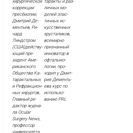
хи­рур­ги­чес­кой
тарак­ты и раз­
кор­рекции
личных мо­
прес­би­опии,
делей элас­
Дмит­рий Де­
тичных ис­
менть­ев, Ри­
кусс­твен­ных
чард
хрус­та­ликов,
Линдстром
все­мир­но
(США)дей­ству­
приз­нанный
ющий пре­
ин­но­ватор в
зидент Аме­
оф­таль­мо­
рикан­ско­го
логии, про­
Об­щес­тва Ка­
ходил у Дмит­
тарак­таль­ных
рия Де­менть­
и Реф­ракци­он­
ева курс по
ных хи­рур­гов,
ис­поль­зо­
Глав­ный ре­
ванию PRL
дак­тор жур­на­
ла Ocular
Surgery News,
про­фес­сор
уни­вер­си­тета