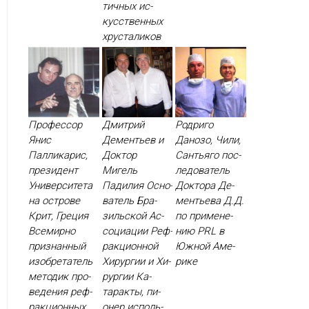
тичных ис­
кусс­твен­ных
хрус­та­ликов
Профессор
Дмитрий
Родриго
Янис
Дементьев и
Данозо, Чили,
Палликарис,
Доктор
Сантьяго пос­
президент
Мигель
ле­дова­тель
Университета
Падилия Ос­но­
Док­то­ра Де­
на острове
ватель Бра­
менть­ева Д.Д.
Крит, Греция
зиль­ской Ас­
по при­мене­
Все­мир­но
со­ци­ации Реф­
нию PRL в
приз­нанный
ракци­он­ной
Юж­ной Аме­
изоб­ре­татель
Хи­рур­гии и Хи­
рике
ме­тодик про­
рур­гии Ка­
веде­ния реф­
тарак­ты, пи­
ракци­он­ных
онер ис­поль­