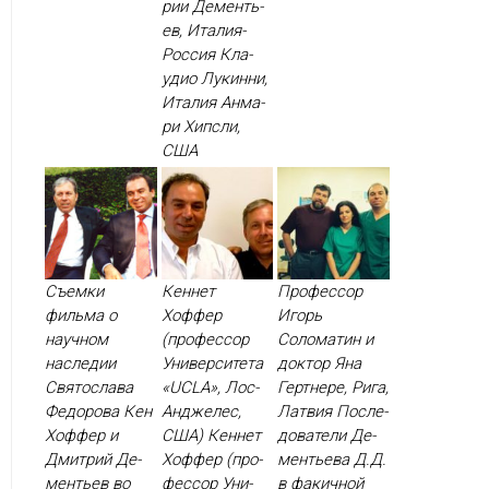
рии Де­менть­
ев, Ита­лия-
Рос­сия Кла­
удио Лу­кин­ни,
Ита­лия Ан­ма­
ри Хип­сли,
США
Съемки
Кеннет
Профессор
фильма о
Хоффер
Игорь
научном
(профессор
Соломатин и
наследии
Университета
доктор Яна
Святослава
«UCLA», Лос-
Гертнере, Рига,
Федорова Кен
Анджелес,
Латвия Пос­ле­
Хоф­фер и
США) Кен­нет
дова­тели Де­
Дмит­рий Де­
Хоф­фер (про­
менть­ева Д.Д.
менть­ев во
фес­сор Уни­
в фа­кич­ной