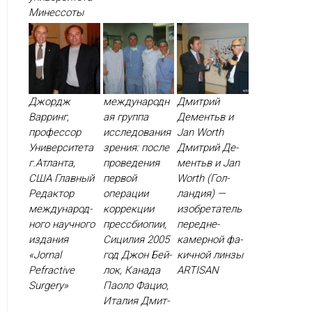
Ми­нес­со­ты
Джордж
международн
Дмитрий
Варринг,
ая группа
Дементьв и
профессор
исследования
Jan Worth
Университета
зрения: после
Дмит­рий Де­
г.Атланта,
проведения
ментьв и Jan
США Глав­ный
первой
Worth (Гол­
Ре­дак­тор
операции
ландия) —
меж­ду­народ­
коррекции
изоб­ре­татель
но­го на­уч­но­го
прессбиопии,
пе­ред­не­
из­да­ния
Сицилия 2005
камер­ной фа­
«Jornal
год Джон Бей­
кич­ной лин­зы
Рefractive
лок, Ка­нада
ARTISAN
Surgery»
Па­оло Фа­цио,
Ита­лия Дмит­