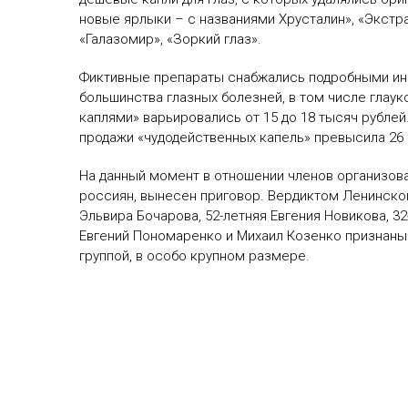
новые ярлыки – с названиями Хрусталин», «Экстрак
«Галазомир», «Зоркий глаз».
Фиктивные препараты снабжались подробными инс
большинства глазных болезней, в том числе глау
каплями» варьировались от 15 до 18 тысяч рублей
продажи «чудодейственных капель» превысила 26 
На данный момент в отношении членов организов
россиян, вынесен приговор. Вердиктом Ленинског
Эльвира Бочарова, 52-летняя Евгения Новикова, 32
Евгений Пономаренко и Михаил Козенко признан
группой, в особо крупном размере.