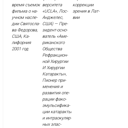
вре­мя съ­емок
вер­си­тета
кор­рекции
филь­ма о на­
«UCLA», Лос-
зре­ния в Лат­
уч­ном нас­ле­
Ан­дже­лес,
вии
дии Свя­тос­ла­
США) — Пре­
ва Фе­доро­ва,
зидент-ос­но­
США, Ка­
ватель «Аме­
лифор­ния
рикан­ско­го
2001 год
Об­щес­тва
Реф­ракци­он­
ной Хи­рур­гии
И Хи­рур­гии
Ка­тарак­ты»,
Пи­онер при­
мене­ния и
раз­ви­тия опе­
рации фа­ко­
эмуль­си­фика­
ции ка­тарак­ты
и ин­тра­оку­ляр­
ных элас­