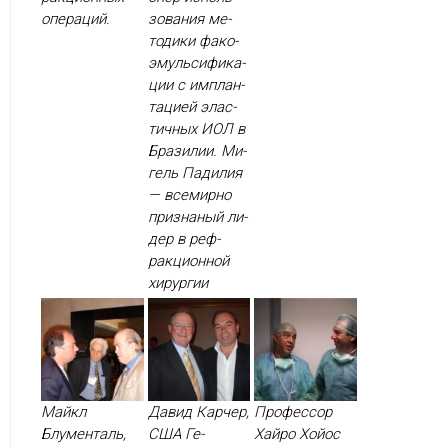
опе­раций.
зо­вания ме­
тоди­ки фа­ко­
эмуль­си­фика­
ции с им­план­
та­ци­ей элас­
тичных И­ОЛ в
Бра­зилии. Ми­
гель Па­дилия
— все­мир­но
приз­на­ный ли­
дер в реф­
ракци­он­ной
хи­рур­гии
Майкл
Давид Карчер,
Профессор
Блументаль,
США Ге­
Хайро Хойос