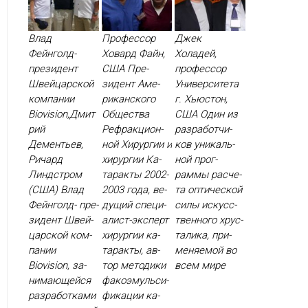
Влад
Профессор
Джек
Фейнголд-
Ховард Файн,
Холадей,
президент
США Пре­
профессор
Швейцарской
зидент Аме­
Университета
компании
рикан­ско­го
г. Хьюстон,
Biovision,Дмит
Об­щес­тва
США Один из
рий
Реф­ракци­он­
раз­ра­бот­чи­
Дементьев,
ной Хи­рур­гии и
ков уни­каль­
Ричард
хи­рур­гии Ка­
ной прог­
Линдстром
тарак­ты 2002-
раммы рас­че­
(США) Влад
2003 го­да, ве­
та оп­ти­чес­кой
Фей­нголд- пре­
дущий спе­ци­
си­лы ис­кусс­
зидент Швей­
алист-эк­сперт
твен­но­го хрус­
цар­ской ком­
хи­рур­гии ка­
та­лика, при­
па­нии
тарак­ты, ав­
меня­емой во
Biovision, за­
тор ме­тоди­ки
всем ми­ре
нима­ющей­ся
фа­ко­эмуль­си­
раз­ра­бот­ка­ми
фика­ции ка­