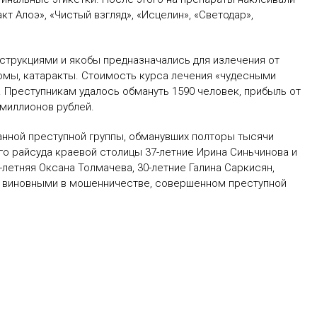
т Алоэ», «Чистый взгляд», «Исцелин», «Светодар»,
трукциями и якобы предназначались для излечения от
комы, катаракты. Стоимость курса лечения «чудесными
. Преступникам удалось обмануть 1590 человек, прибыль от
миллионов рублей.
анной преступной группы, обманувших полторы тысячи
о райсуда краевой столицы 37-летние Ирина Синьчинова и
-летняя Оксана Толмачева, 30-летние Галина Саркисян,
ы виновными в мошенничестве, совершенном преступной