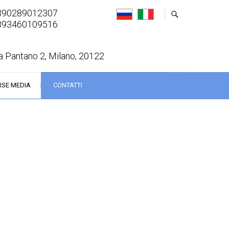
390289012307
393460109516
a Pantano 2, Milano, 20122
RSE MEDIA
CONTATTI