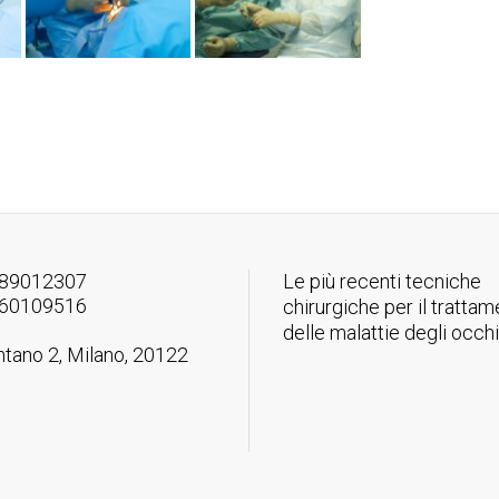
89012307
Le più recenti tecniche
60109516
chirurgiche per il tratta
delle malattie degli occhi
ntano 2, Milano, 20122