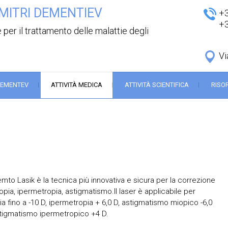
MITRI DEMENTIEV
+
+
 per il trattamento delle malattie degli
Vi
DEMENTEV
ATTIVITÀ MEDICA
ATTIVITÀ SCIENTIFICA
RISO
mto Lasik è la tecnica più innovativa e sicura per la correzione
opia, ipermetropia, astigmatismo.Il laser è applicabile per
a fino a -10 D, ipermetropia + 6,0 D, astigmatismo miopico -6,0
stigmatismo ipermetropico +4 D.