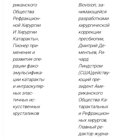
рикан­ско­го
Biovision, за­
Об­щес­тва
нима­ющей­ся
Реф­ракци­он­
раз­ра­бот­ка­ми
ной Хи­рур­гии
хи­рур­ги­чес­кой
И Хи­рур­гии
кор­рекции
Ка­тарак­ты»,
прес­би­опии,
Пи­онер при­
Дмит­рий Де­
мене­ния и
менть­ев, Ри­
раз­ви­тия опе­
чард
рации фа­ко­
Линдстром
эмуль­си­фика­
(США)дей­ству­
ции ка­тарак­ты
ющий пре­
и ин­тра­оку­ляр­
зидент Аме­
ных элас­
рикан­ско­го
тичных ис­
Об­щес­тва Ка­
кусс­твен­ных
тарак­таль­ных
хрус­та­ликов
и Реф­ракци­он­
ных хи­рур­гов,
Глав­ный ре­
дак­тор жур­на­