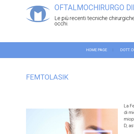
OFTALMOCHIRURGO DI
Le più recenti tecniche chirurgiche
occhi.
HOME PAGE
DOTT. 
FEMTOLASIK
La Fe
di mi
miopi
D, a