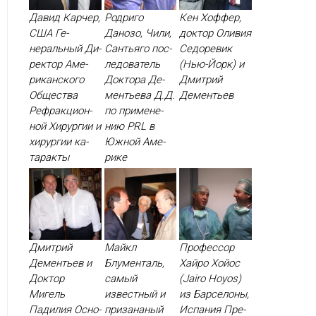
Давид Карчер,
Родриго
Кен Хоффер,
США Ге­
Данозо, Чили,
доктор Оливия
нераль­ный Ди­
Сантьяго пос­
Седоревик
рек­тор Аме­
ле­дова­тель
(Нью-Йорк) и
рикан­ско­го
Док­то­ра Де­
Дмитрий
Об­щес­тва
менть­ева Д.Д.
Дементьев
Реф­ракци­он­
по при­мене­
ной Хи­рур­гии и
нию PRL в
хи­рур­гии ка­
Юж­ной Аме­
тарак­ты
рике
Дмитрий
Майкл
Профессор
Дементьев и
Блументаль,
Хайро Хойос
Доктор
самый
(Jairo Hoyos)
Мигель
известный и
из Барселоны,
Падилия Ос­но­
призананый
Испания Пре­