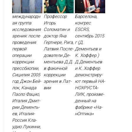
международн
Профессор
Барселона,
ая группа
Игорь
конгрес
исследования
Соломатин и
ESCRS,
зрения: после
доктор Яна
сентябрь 2015
проведения
Гертнере, Рига,
г (Д.
первой
Латвия Пос­ле­
Дементьев и
операции
дова­тели Де­
К. Хоффер )
коррекции
менть­ева Д.Д.
Д.Де­менть­ев
прессбиопии,
в фа­кич­ной
и К. Хоф­фер
Сицилия 2005
кор­рекции
де­монс­три­ру­
год Джон Бей­
зре­ния в Лат­
ют пер­вый НА­
лок, Ка­нада
вии
НОХ­РУСТА­
Па­оло Фа­цио,
ЛИК, про­из­ве­
Ита­лия Дмит­
ден­ный на
рии Де­менть­
фаб­ри­ке «На­
edazione e senza la necessità di ricorrere a punti di sutura, il p
ев, Ита­лия-
нОп­ти­ка»
Рос­сия Кла­
удио Лу­кин­ни,