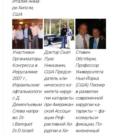
Ита­лия Ан­ма­
ри Хип­сли,
США
Участники-
Доктор Скип
Стивен
Организаторы
Луис
Обстбаум,
Конгресса в
Никкамин,
Профессор
Иерусалиме
США Пред­се­
Университета
2007 г.,
датель кли­
Нью-Йорка
Израильские
ничес­ко­го ко­
(США) Пи­онер
офтальмологи
мите­та хи­рур­
в раз­ви­тии
с Д.
гии ка­тарак­ты
сов­ре­мен­ной
Дементьевым
при Аме­рикан­
хи­рур­гии ка­
Сле­ва нап­ра­
ской Ас­со­ци­
тарак­ты — фа­
во: Dr.
ации Реф­
ко­эмуль­си­
I.Barequet
рактив­ной Хи­
фика­ции, По­
Dr.D.Israeli
рур­гии и Хи­
жиз­ненный