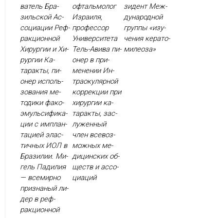
ватель Бра­
офтальмолог
зидент Меж­
зиль­ской Ас­
Израиля,
ду­народ­ной
со­ци­ации Реф­
профессор
груп­пы «изу­
ракци­он­ной
Университета
чения ке­рато­
Хи­рур­гии и Хи­
Тель-Авива пи­
миле­оза»
рур­гии Ка­
онер в при­
тарак­ты, пи­
мене­нии Ин­
онер ис­поль­
тра­оку­ляр­ной
зо­вания ме­
кор­рекции при
тоди­ки фа­ко­
хи­рур­гии ка­
эмуль­си­фика­
тарак­ты, зас­
ции с им­план­
лу­жен­ный
та­ци­ей элас­
член все­воз­
тичных И­ОЛ в
можных ме­
Бра­зилии. Ми­
дицин­ских об­
гель Па­дилия
ществ и ас­со­
— все­мир­но
ци­аций
приз­на­ный ли­
дер в реф­
ракци­он­ной