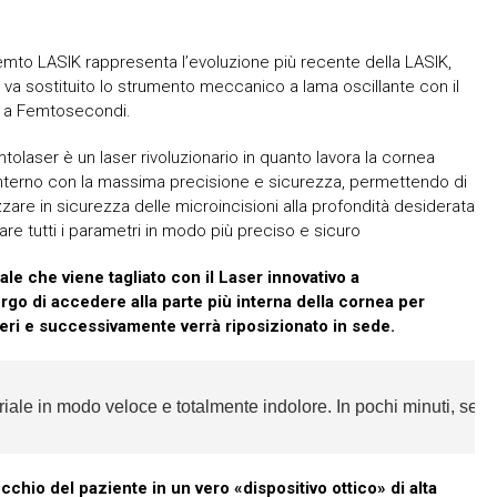
emto LASIK rappresenta l’evoluzione più recente della LASIK,
va sostituito lo strumento meccanico a lama oscillante con il
r a Femtosecondi.
mtolaser è un laser rivoluzionario in quanto lavora la cornea
’interno con la massima precisione e sicurezza, permettendo di
zzare in sicurezza delle microincisioni alla profondità desiderata
are tutti i parametri in modo più preciso e sicuro
e che viene tagliato con il Laser innovativo a
rgo di accedere alla parte più interna della cornea per
imeri e successivamente verrà riposizionato in sede.
ale in modo veloce e totalmente indolore. In pochi minuti, senza s
hio del paziente in un vero «dispositivo ottico» di alta