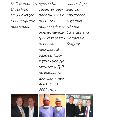
Dr.D.Dementiev
рур­гии Ка­
глав­ный ре­
Dr.A.Hirsh
тарак­ты, раз­
дак­тор
Dr.S.Levinger —
ра­бот­чик и эк­
nauchnogo
пред­се­датель
сперт про­
жур­на­ла
кон­грес­са
веде­ния фа­ко­
«Jornal
эмуль­си­фика­
Cataract and
ции ка­тарак­ты
Refractive
че­рез ми­
Surgery
нималь­ный
раз­рез. Про­
ходил курс Де­
менть­ева Д.Д.
по им­план­та­
ции фа­кич­ных
линз PRL в
2002 го­ду