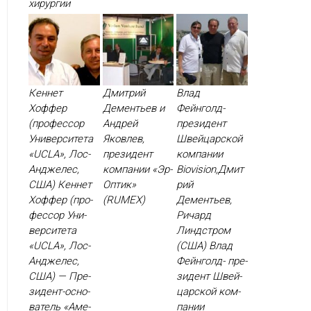
хи­рур­гии
Кеннет
Дмитрий
Влад
Хоффер
Дементьев и
Фейнголд-
(профессор
Андрей
президент
Университета
Яковлев,
Швейцарской
«UCLA», Лос-
президент
компании
Анджелес,
компании «Эр-
Biovision,Дмит
США) Кен­нет
Оптик»
рий
Хоф­фер (про­
(RUMEX)
Дементьев,
фес­сор Уни­
Ричард
вер­си­тета
Линдстром
«UCLA», Лос-
(США) Влад
Ан­дже­лес,
Фей­нголд- пре­
США) — Пре­
зидент Швей­
зидент-ос­но­
цар­ской ком­
ватель «Аме­
па­нии