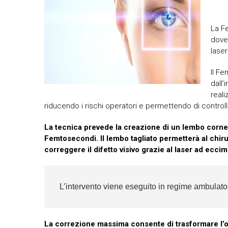
La F
dove 
lase
Il Fe
dall
reali
riducendo i rischi operatori e permettendo di controll
La tecnica prevede la creazione di un lembo corneal
Femtosecondi. Il lembo tagliato permetterà al chiru
correggere il difetto visivo grazie al laser ad ecc
L’intervento viene eseguito in regime ambulatori
La correzione massima consente di trasformare l’occ