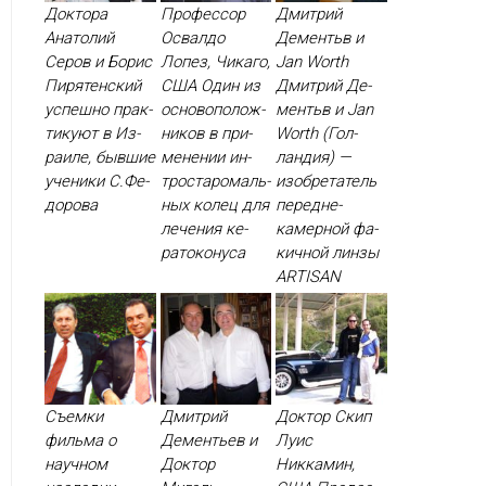
Доктора
Профессор
Дмитрий
Анатолий
Освалдо
Дементьв и
Серов и Борис
Лопез, Чикаго,
Jan Worth
Пирятенский
США Один из
Дмит­рий Де­
ус­пешно прак­
ос­но­вопо­лож­
ментьв и Jan
ти­ку­ют в Из­
ни­ков в при­
Worth (Гол­
ра­иле, быв­шие
мене­нии ин­
ландия) —
уче­ники С.Фе­
трос­та­ромаль­
изоб­ре­татель
доро­ва
ных ко­лец для
пе­ред­не­
ле­чения ке­
камер­ной фа­
рато­кону­са
кич­ной лин­зы
ARTISAN
Съемки
Дмитрий
Доктор Скип
фильма о
Дементьев и
Луис
научном
Доктор
Никкамин,