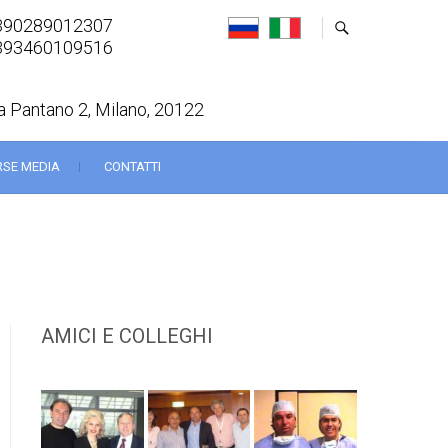
390289012307
393460109516
a Pantano 2, Milano, 20122
RSE MEDIA
CONTATTI
AMICI E COLLEGHI