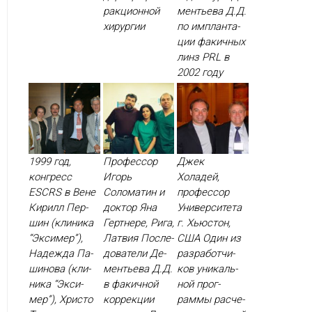
ракци­он­ной
менть­ева Д.Д.
хи­рур­гии
по им­план­та­
ции фа­кич­ных
линз PRL в
2002 го­ду
1999 год,
Профессор
Джек
конгресс
Игорь
Холадей,
ESCRS в Вене
Соломатин и
профессор
Ки­рилл Пер­
доктор Яна
Университета
шин (кли­ника
Гертнере, Рига,
г. Хьюстон,
“Эк­си­мер”),
Латвия Пос­ле­
США Один из
На­деж­да Па­
дова­тели Де­
раз­ра­бот­чи­
шино­ва (кли­
менть­ева Д.Д.
ков уни­каль­
ника “Эк­си­
в фа­кич­ной
ной прог­
мер”), Хрис­то
кор­рекции
раммы рас­че­