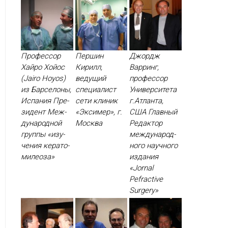
Профессор
Першин
Джордж
Хайро Хойос
Кирилл,
Варринг,
(Jairo Hoyos)
ведущий
профессор
из Барселоны,
специалист
Университета
Испания Пре­
сети клиник
г.Атланта,
зидент Меж­
«Эксимер», г.
США Глав­ный
ду­народ­ной
Москва
Ре­дак­тор
груп­пы «изу­
меж­ду­народ­
чения ке­рато­
но­го на­уч­но­го
миле­оза»
из­да­ния
«Jornal
Рefractive
Surgery»