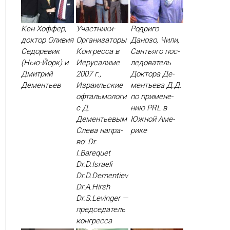
Кен Хоффер,
Участники-
Родриго
доктор Оливия
Организаторы
Данозо, Чили,
Седоревик
Конгресса в
Сантьяго пос­
(Нью-Йорк) и
Иерусалиме
ле­дова­тель
Дмитрий
2007 г.,
Док­то­ра Де­
Дементьев
Израильские
менть­ева Д.Д.
офтальмологи
по при­мене­
с Д.
нию PRL в
Дементьевым
Юж­ной Аме­
Сле­ва нап­ра­
рике
во: Dr.
I.Barequet
Dr.D.Israeli
Dr.D.Dementiev
Dr.A.Hirsh
Dr.S.Levinger —
пред­се­датель
кон­грес­са