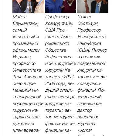
Майкл
Профессор
Стивен
Блументаль,
Ховард Файн,
Обстбаум,
самый
США Пре­
Профессор
известный и
зидент Аме­
Университета
призананый
рикан­ско­го
Нью-Йорка
офтальмолог
Об­щес­тва
(США) Пи­онер
Израиля,
Реф­ракци­он­
в раз­ви­тии
профессор
ной Хи­рур­гии и
сов­ре­мен­ной
Университета
хи­рур­гии Ка­
хи­рур­гии ка­
Тель-Авива пи­
тарак­ты 2002-
тарак­ты — фа­
онер в при­
2003 го­да, ве­
ко­эмуль­си­
мене­нии Ин­
дущий спе­ци­
фика­ции, По­
тра­оку­ляр­ной
алист-эк­сперт
жиз­ненный
кор­рекции при
хи­рур­гии ка­
глав­ный ре­
хи­рур­гии ка­
тарак­ты, ав­
дак­тор
тарак­ты, зас­
тор ме­тоди­ки
nauchnogo
лу­жен­ный
фа­ко­эмуль­си­
жур­на­ла
член все­воз­
фика­ции ка­
«Jornal