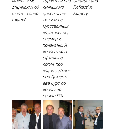
можных ме­
тарак­ты и раз­
Cataract and
дицин­ских об­
личных мо­
Refractive
ществ и ас­со­
делей элас­
Surgery
ци­аций
тичных ис­
кусс­твен­ных
хрус­та­ликов,
все­мир­но
приз­нанный
ин­но­ватор в
оф­таль­мо­
логии, про­
ходил у Дмит­
рия Де­менть­
ева курс по
ис­поль­зо­
ванию PRL