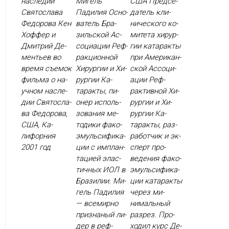
наследии
Мигель
США Пред­се­
Святослава
Падилия Ос­но­
датель кли­
Федорова Кен
ватель Бра­
ничес­ко­го ко­
Хоф­фер и
зиль­ской Ас­
мите­та хи­рур­
Дмит­рий Де­
со­ци­ации Реф­
гии ка­тарак­ты
менть­ев во
ракци­он­ной
при Аме­рикан­
вре­мя съ­емок
Хи­рур­гии и Хи­
ской Ас­со­ци­
филь­ма о на­
рур­гии Ка­
ации Реф­
уч­ном нас­ле­
тарак­ты, пи­
рактив­ной Хи­
дии Свя­тос­ла­
онер ис­поль­
рур­гии и Хи­
ва Фе­доро­ва,
зо­вания ме­
рур­гии Ка­
США, Ка­
тоди­ки фа­ко­
тарак­ты, раз­
лифор­ния
эмуль­си­фика­
ра­бот­чик и эк­
2001 год
ции с им­план­
сперт про­
та­ци­ей элас­
веде­ния фа­ко­
тичных И­ОЛ в
эмуль­си­фика­
Бра­зилии. Ми­
ции ка­тарак­ты
гель Па­дилия
че­рез ми­
— все­мир­но
нималь­ный
приз­на­ный ли­
раз­рез. Про­
дер в реф­
ходил курс Де­