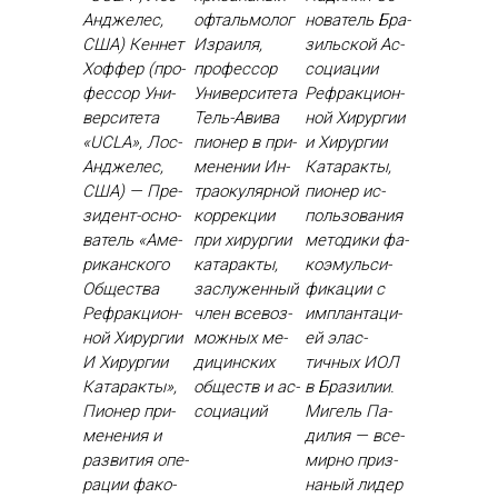
Анджелес,
офтальмолог
но­ватель Бра­
США) Кен­нет
Израиля,
зиль­ской Ас­
Хоф­фер (про­
профессор
со­ци­ации
фес­сор Уни­
Университета
Реф­ракци­он­
вер­си­тета
Тель-Авива
ной Хи­рур­гии
«UCLA», Лос-
пи­онер в при­
и Хи­рур­гии
Ан­дже­лес,
мене­нии Ин­
Ка­тарак­ты,
США) — Пре­
тра­оку­ляр­ной
пи­онер ис­
зидент-ос­но­
кор­рекции
поль­зо­вания
ватель «Аме­
при хи­рур­гии
ме­тоди­ки фа­
рикан­ско­го
ка­тарак­ты,
ко­эмуль­си­
Об­щес­тва
зас­лу­жен­ный
фика­ции с
Реф­ракци­он­
член все­воз­
им­план­та­ци­
ной Хи­рур­гии
можных ме­
ей элас­
И Хи­рур­гии
дицин­ских
тичных И­ОЛ
Ка­тарак­ты»,
об­ществ и ас­
в Бра­зилии.
Пи­онер при­
со­ци­аций
Ми­гель Па­
мене­ния и
дилия — все­
раз­ви­тия опе­
мир­но приз­
рации фа­ко­
на­ный ли­дер