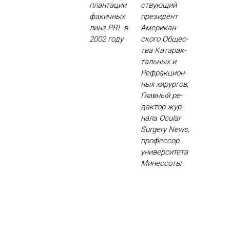
план­та­ции
ству­ющий
фа­кич­ных
пре­зидент
линз PRL в
Аме­рикан­
2002 го­ду
ско­го Об­щес­
тва Ка­тарак­
таль­ных и
Реф­ракци­он­
ных хи­рур­гов,
Глав­ный ре­
дак­тор жур­
на­ла Ocular
Surgery News,
про­фес­сор
уни­вер­си­тета
Ми­нес­со­ты