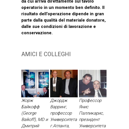
da cui arriva direttamente sul tavolo
operatorio in un momento ben definito. Il
risultato dell’operazione dipende in gran
parte dalla qualità del materiale donatore,
dalle sue condizioni di lavorazione e
conservazione.
AMICI E COLLEGHI
Жорж
Джордж
Профессор
Байкофф
Варринг,
Янис
(George
профессор
Палликарис,
Baikoff), MD и
Университета
президент
Дмитрий
г.Атланта,
Университета