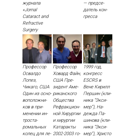
жур­на­ла
— пред­се­
«Jornal
датель кон­
Cataract and
грес­са
Refractive
Surgery
Профессор
Профессор
1999 год,
Освалдо
Ховард Файн,
конгресс
Лопез,
США Пре­
ESCRS в
Чикаго, США
зидент Аме­
Вене Ки­рилл
Один из ос­но­
рикан­ско­го
Пер­шин (кли­
вопо­лож­ни­
Об­щес­тва
ника “Эк­си­
ков в при­
Реф­ракци­он­
мер”), На­
мене­нии ин­
ной Хи­рур­гии
деж­да Па­
трос­та­
и хи­рур­гии
шино­ва (кли­
ромаль­ных
Ка­тарак­ты
ника “Эк­си­
ко­лец для ле­
2002-2003 го­
мер”), Хрис­то