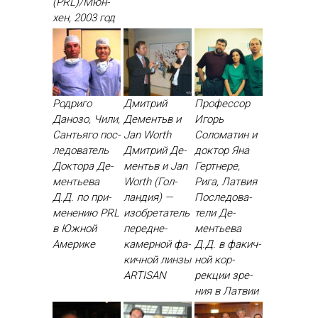
(PRL)/Мюн­
хен, 2003 год
Родриго
Дмитрий
Профессор
Данозо, Чили,
Дементьв и
Игорь
Сантьяго пос­
Jan Worth
Соломатин и
ле­дова­тель
Дмит­рий Де­
доктор Яна
Док­то­ра Де­
ментьв и Jan
Гертнере,
менть­ева
Worth (Гол­
Рига, Латвия
Д.Д. по при­
ландия) —
Пос­ле­дова­
мене­нию PRL
изоб­ре­татель
тели Де­
в Юж­ной
пе­ред­не­
менть­ева
Аме­рике
камер­ной фа­
Д.Д. в фа­кич­
кич­ной лин­зы
ной кор­
ARTISAN
рекции зре­
ния в Лат­вии