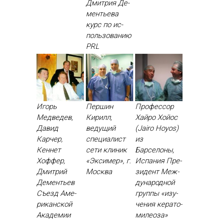
Дмит­рия Де­
менть­ева
курс по ис­
поль­зо­ванию
PRL
Игорь
Першин
Профессор
Медведев,
Кирилл,
Хайро Хойос
Давид
ведущий
(Jairo Hoyos)
Карчер,
специалист
из
Кеннет
сети клиник
Барселоны,
Хоффер,
«Эксимер», г.
Испания Пре­
Дмитрий
Москва
зидент Меж­
Дементьев
ду­народ­ной
Съ­езд Аме­
груп­пы «изу­
рикан­ской
чения ке­рато­
Ака­демии
миле­оза»