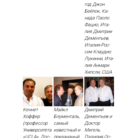
год Джон
Бей­лок, Ка­
нада Па­оло
Фа­цио, Ита­
лия Дмит­рии
Де­менть­ев,
Ита­лия-Рос­
сия Кла­удио
Лу­кин­ни, Ита­
лия Ан­ма­ри
Хип­сли, США
Кеннет
Майкл
Дмитрий
Хоффер
Блументаль,
Дементьев и
(профессор
самый
Доктор
Университета
известный и
Мигель
«UCLA», Лос-
призананый
Падилия Ос­