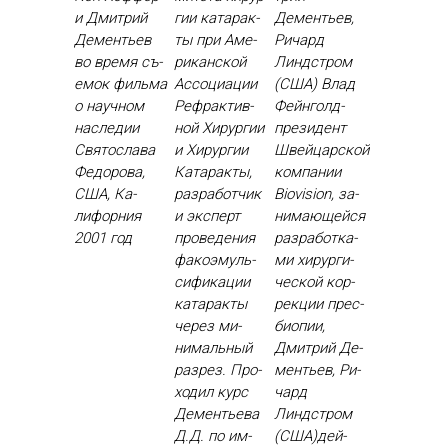
и Дмит­рий
гии ка­тарак­
Дементьев,
Де­менть­ев
ты при Аме­
Ричард
во вре­мя съ­
рикан­ской
Линдстром
емок филь­ма
Ас­со­ци­ации
(США) Влад
о на­уч­ном
Реф­рактив­
Фей­нголд-
нас­ле­дии
ной Хи­рур­гии
пре­зидент
Свя­тос­ла­ва
и Хи­рур­гии
Швей­цар­ской
Фе­доро­ва,
Ка­тарак­ты,
ком­па­нии
США, Ка­
раз­ра­бот­чик
Biovision, за­
лифор­ния
и эк­сперт
нима­ющей­ся
2001 год
про­веде­ния
раз­ра­бот­ка­
фа­ко­эмуль­
ми хи­рур­ги­
си­фика­ции
чес­кой кор­
ка­тарак­ты
рекции прес­
че­рез ми­
би­опии,
нималь­ный
Дмит­рий Де­
раз­рез. Про­
менть­ев, Ри­
ходил курс
чард
Де­менть­ева
Линдстром
Д.Д. по им­
(США)дей­