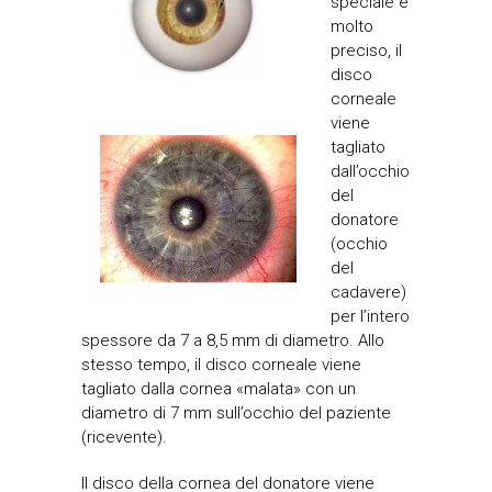
speciale e
molto
preciso, il
disco
corneale
viene
tagliato
dall’occhio
del
donatore
(occhio
del
cadavere)
per l’intero
spessore da 7 a 8,5 mm di diametro. Allo
stesso tempo, il disco corneale viene
tagliato dalla cornea «malata» con un
diametro di 7 mm sull’occhio del paziente
(ricevente).
Il disco della cornea del donatore viene