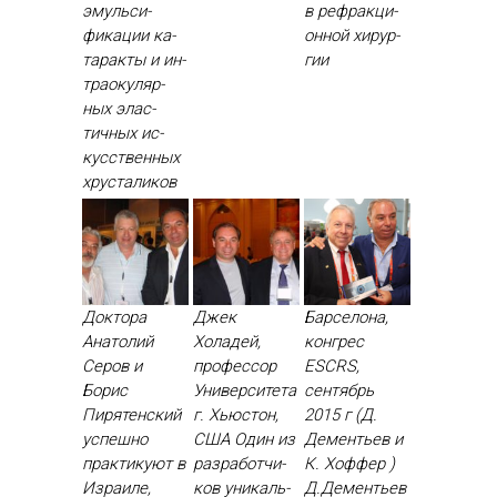
эмуль­си­
в реф­ракци­
фика­ции ка­
он­ной хи­рур­
тарак­ты и ин­
гии
тра­оку­ляр­
ных элас­
тичных ис­
кусс­твен­ных
хрус­та­ликов
Доктора
Джек
Барселона,
Анатолий
Холадей,
конгрес
Серов и
профессор
ESCRS,
Борис
Университета
сентябрь
Пирятенский
г. Хьюстон,
2015 г (Д.
ус­пешно
США Один из
Дементьев и
прак­ти­ку­ют в
раз­ра­бот­чи­
К. Хоффер )
Из­ра­иле,
ков уни­каль­
Д.Де­менть­ев