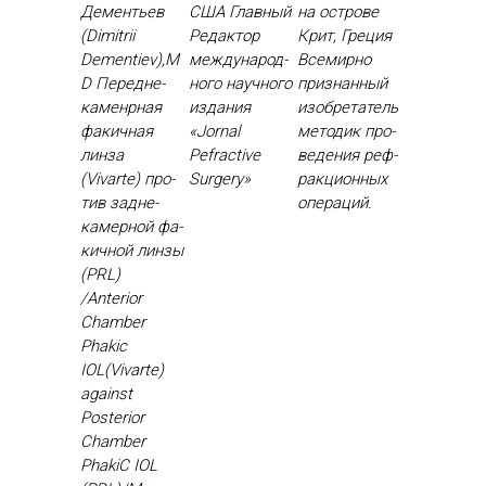
Дементьев
США Глав­ный
на острове
(Dimitrii
Ре­дак­тор
Крит, Греция
Dementiev),M
меж­ду­народ­
Все­мир­но
D Пе­ред­не­
но­го на­уч­но­го
приз­нанный
камен­рная
из­да­ния
изоб­ре­татель
фа­кич­ная
«Jornal
ме­тодик про­
лин­за
Рefractive
веде­ния реф­
(Vivarte) про­
Surgery»
ракци­он­ных
тив зад­не­
опе­раций.
камер­ной фа­
кич­ной лин­зы
(PRL)
/Anterior
Chamber
Phakic
IOL(Vivarte)
against
Posterior
Chamber
PhakiC IOL