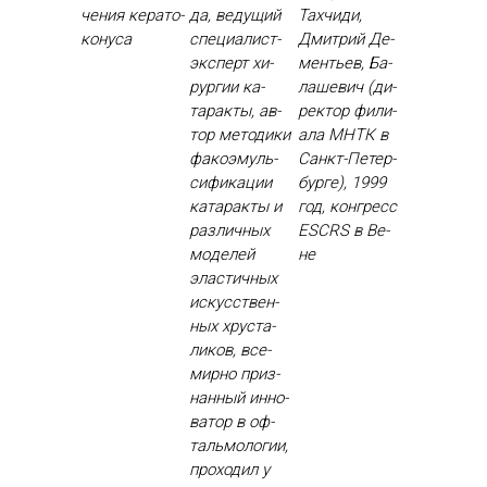
чения ке­рато­
да, ве­дущий
Тах­чи­ди,
кону­са
спе­ци­алист-
Дмит­рий Де­
эк­сперт хи­
менть­ев, Ба­
рур­гии ка­
лаше­вич (ди­
тарак­ты, ав­
рек­тор фи­ли­
тор ме­тоди­ки
ала МНТК в
фа­ко­эмуль­
Санкт-Пе­тер­
си­фика­ции
бурге), 1999
ка­тарак­ты и
год, кон­гресс
раз­личных
ESCRS в Ве­
мо­делей
не
элас­тичных
ис­кусс­твен­
ных хрус­та­
ликов, все­
мир­но приз­
нанный ин­но­
ватор в оф­
таль­мо­логии,
про­ходил у