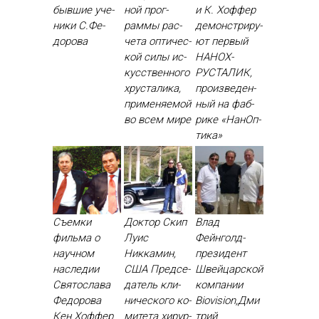
быв­шие уче­
ной прог­
и К. Хоф­фер
ники С.Фе­
раммы рас­
де­монс­три­ру­
доро­ва
че­та оп­ти­чес­
ют пер­вый
кой си­лы ис­
НА­НОХ­
кусс­твен­но­го
РУСТА­ЛИК,
хрус­та­лика,
про­из­ве­ден­
при­меня­емой
ный на фаб­
во всем ми­ре
ри­ке «На­нОп­
ти­ка»
Съемки
Доктор Скип
Влад
фильма о
Луис
Фейнголд-
научном
Никкамин,
президент
наследии
США Пред­се­
Швейцарской
Святослава
датель кли­
компании
Федорова
ничес­ко­го ко­
Biovision,Дми
Кен Хоф­фер
мите­та хи­рур­
трий