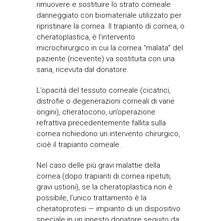
rimuovere e sostituire lo strato corneale
danneggiato con biomateriale utilizzato per
ripristinare la cornea. Il trapianto di cornea, o
cheratoplastica, è l’intervento
microchirurgico in cui la cornea “malata” del
paziente (ricevente) va sostituita con una
sana, ricevuta dal donatore.
L’opacità del tessuto corneale (cicatrici,
distrofie o degenerazioni corneali di varie
origini), cheratocono, un’operazione
refrattiva precedentemente fallita sulla
cornea richiedono un intervento chirurgico,
cioè il trapianto corneale.
Nel caso delle più gravi malattie della
cornea (dopo trapianti di cornea ripetuti,
gravi ustioni), se la cheratoplastica non è
possibile, l’unico trattamento è la
cheratoprotesi — impianto di un dispositivo
speciale in un innesto donatore seguito da