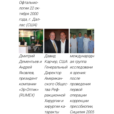
Оф­таль­мо­
логии 22 ок­
тября 2000
го­да, г. Дал­
лас (США)
Дмитрий
Давид
международн
Дементьев и
Карчер, США
ая группа
Андрей
Ге­нераль­ный
исследовани
Яковлев,
Ди­рек­тор
я зрения:
президент
Аме­рикан­
после
компании
ско­го Об­щес­
проведения
«Эр-Оптик»
тва Реф­
первой
(RUMEX)
ракци­он­ной
операции
Хи­рур­гии и
коррекции
хи­рур­гии ка­
прессбиопии,
тарак­ты
Сицилия 2005