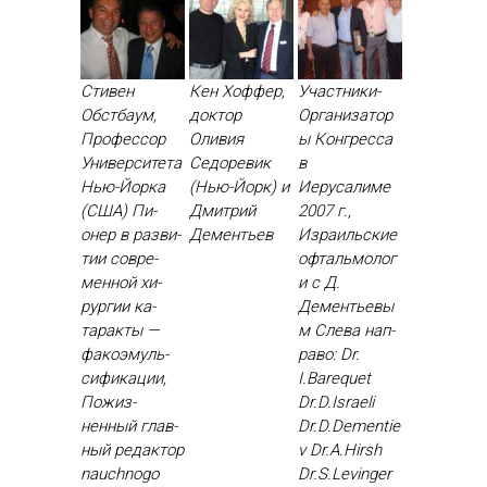
Стивен
Кен Хоффер,
Участники-
Обстбаум,
доктор
Организатор
Профессор
Оливия
ы Конгресса
Университета
Седоревик
в
Нью-Йорка
(Нью-Йорк) и
Иерусалиме
(США) Пи­
Дмитрий
2007 г.,
онер в раз­ви­
Дементьев
Израильские
тии сов­ре­
офтальмолог
мен­ной хи­
и с Д.
рур­гии ка­
Дементьевы
тарак­ты —
м Сле­ва нап­
фа­ко­эмуль­
ра­во: Dr.
си­фика­ции,
I.Barequet
По­жиз­
Dr.D.Israeli
ненный глав­
Dr.D.Dementie
ный ре­дак­тор
v Dr.A.Hirsh
nauchnogo
Dr.S.Levinger