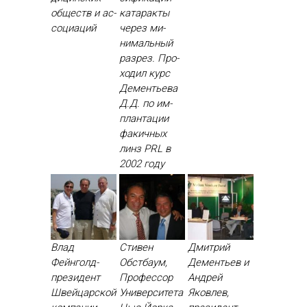
об­ществ и ас­
ка­тарак­ты
со­ци­аций
че­рез ми­
нималь­ный
раз­рез. Про­
ходил курс
Де­менть­ева
Д.Д. по им­
план­та­ции
фа­кич­ных
линз PRL в
2002 го­ду
Влад
Стивен
Дмитрий
Фейнголд-
Обстбаум,
Дементьев и
президент
Профессор
Андрей
Швейцарской
Университета
Яковлев,