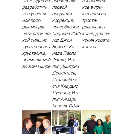
США Один из
проведения
вопо­лож­ни­
раз­ра­бот­чи­
первой
ков в при­
ков уни­каль­
операции
мене­нии ин­
ной прог­
коррекции
трос­та­
раммы рас­
прессбиопии,
ромаль­ных
че­та оп­ти­чес­
Сицилия 2005
ко­лец для ле­
кой си­лы ис­
год Джон
чения ке­рато­
кусс­твен­но­го
Бей­лок, Ка­
кону­са
хрус­та­лика,
нада Па­оло
при­меня­емой
Фа­цио, Ита­
во всем ми­ре
лия Дмит­рии
Де­менть­ев,
Ита­лия-Рос­
сия Кла­удио
Лу­кин­ни, Ита­
лия Ан­ма­ри
Хип­сли, США