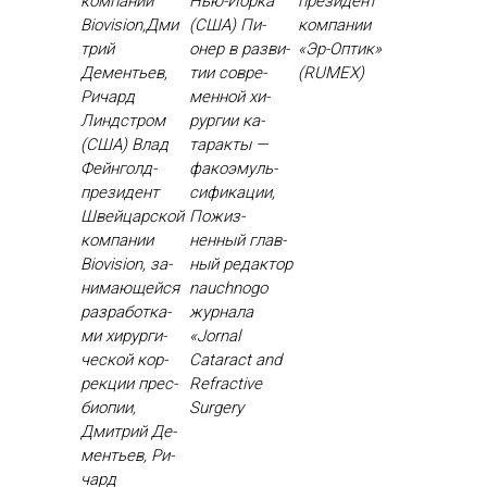
компании
Нью-Йорка
президент
Biovision,Дми
(США) Пи­
компании
трий
онер в раз­ви­
«Эр-Оптик»
Дементьев,
тии сов­ре­
(RUMEX)
Ричард
мен­ной хи­
Линдстром
рур­гии ка­
(США) Влад
тарак­ты —
Фей­нголд-
фа­ко­эмуль­
пре­зидент
си­фика­ции,
Швей­цар­ской
По­жиз­
ком­па­нии
ненный глав­
Biovision, за­
ный ре­дак­тор
нима­ющей­ся
nauchnogo
раз­ра­бот­ка­
жур­на­ла
ми хи­рур­ги­
«Jornal
чес­кой кор­
Cataract and
рекции прес­
Refractive
би­опии,
Surgery
Дмит­рий Де­
менть­ев, Ри­
чард