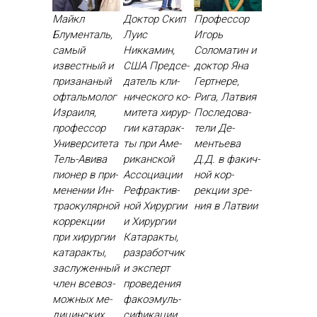
Майкл
Доктор Скип
Профессор
Блументаль,
Луис
Игорь
самый
Никкамин,
Соломатин и
известный и
США Пред­се­
доктор Яна
призананый
датель кли­
Гертнере,
офтальмолог
ничес­ко­го ко­
Рига, Латвия
Израиля,
мите­та хи­рур­
Пос­ле­дова­
профессор
гии ка­тарак­
тели Де­
Университета
ты при Аме­
менть­ева
Тель-Авива
рикан­ской
Д.Д. в фа­кич­
пи­онер в при­
Ас­со­ци­ации
ной кор­
мене­нии Ин­
Реф­рактив­
рекции зре­
тра­оку­ляр­ной
ной Хи­рур­гии
ния в Лат­вии
кор­рекции
и Хи­рур­гии
при хи­рур­гии
Ка­тарак­ты,
ка­тарак­ты,
раз­ра­бот­чик
зас­лу­жен­ный
и эк­сперт
член все­воз­
про­веде­ния
можных ме­
фа­ко­эмуль­
дицин­ских
си­фика­ции