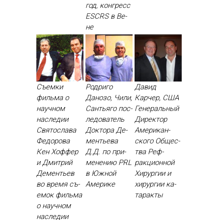
год, кон­гресс
ESCRS в Ве­
не
Съемки
Родриго
Давид
фильма о
Данозо, Чили,
Карчер, США
научном
Сантьяго пос­
Ге­нераль­ный
наследии
ле­дова­тель
Ди­рек­тор
Святослава
Док­то­ра Де­
Аме­рикан­
Федорова
менть­ева
ско­го Об­щес­
Кен Хоф­фер
Д.Д. по при­
тва Реф­
и Дмит­рий
мене­нию PRL
ракци­он­ной
Де­менть­ев
в Юж­ной
Хи­рур­гии и
во вре­мя съ­
Аме­рике
хи­рур­гии ка­
емок филь­ма
тарак­ты
о на­уч­ном
нас­ле­дии