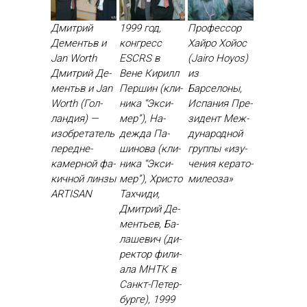
Дмитрий
1999 год,
Профессор
Дементьв и
конгресс
Хайро Хойос
Jan Worth
ESCRS в
(Jairo Hoyos)
Дмит­рий Де­
Вене Ки­рилл
из
ментьв и Jan
Пер­шин (кли­
Барселоны,
Worth (Гол­
ника “Эк­си­
Испания Пре­
ландия) —
мер”), На­
зидент Меж­
изоб­ре­татель
деж­да Па­
ду­народ­ной
пе­ред­не­
шино­ва (кли­
груп­пы «изу­
камер­ной фа­
ника “Эк­си­
чения ке­рато­
кич­ной лин­зы
мер”), Хрис­то
миле­оза»
ARTISAN
Тах­чи­ди,
Дмит­рий Де­
менть­ев, Ба­
лаше­вич (ди­
рек­тор фи­ли­
ала МНТК в
Санкт-Пе­тер­
бурге), 1999