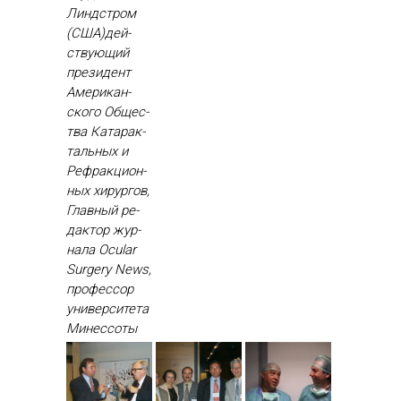
Линдстром
(США)дей­
ству­ющий
пре­зидент
Аме­рикан­
ско­го Об­щес­
тва Ка­тарак­
таль­ных и
Реф­ракци­он­
ных хи­рур­гов,
Глав­ный ре­
дак­тор жур­
на­ла Ocular
Surgery News,
про­фес­сор
уни­вер­си­тета
Ми­нес­со­ты