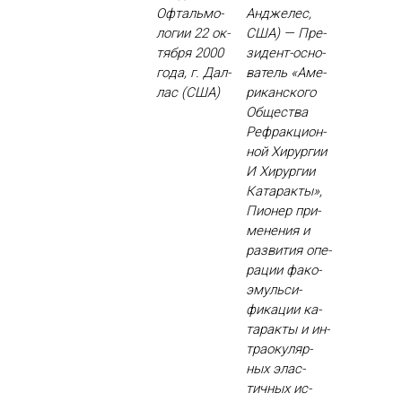
Оф­таль­мо­
Ан­дже­лес,
логии 22 ок­
США) — Пре­
тября 2000
зидент-ос­но­
го­да, г. Дал­
ватель «Аме­
лас (США)
рикан­ско­го
Об­щес­тва
Реф­ракци­он­
ной Хи­рур­гии
И Хи­рур­гии
Ка­тарак­ты»,
Пи­онер при­
мене­ния и
раз­ви­тия опе­
рации фа­ко­
эмуль­си­
фика­ции ка­
тарак­ты и ин­
тра­оку­ляр­
ных элас­
тичных ис­