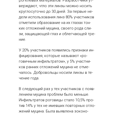
ро­геле­вых ма­тери­алов. Раз­ра­бот­чи­ки ут­
вер­жда­ют, чтло эти лин­зы мож­но но­сить
круг­ло­суточ­но до 30 дней. За пер­вые не­
дели ис­поль­зо­вания линз 80% учас­тни­ков
от­ме­тили об­ра­зова­ние на их гла­зах тон­
ких от­ло­жений му­цина, сво­его ро­да сли­
зи, за­щища­ющей глаз и об­легча­ющей тре­
ние.
У 20% учас­тни­ков по­яви­лись приз­на­ки ин­
фи­циро­вания, ко­торые на­зыва­ют «ро­
гович­ным ин­филь­тра­том», у 5% учас­тни­
ков ран­них от­ло­жений му­цина не от­ме­
чалось. Доб­ро­воль­цы но­сили лин­зы в те­
чение го­да.
В сле­ду­ющий раз у тех учас­тни­ков с по­яв­
ле­ни­ем му­цина проб­лем бы­ло мень­ше.
Ин­филь­тра­тов ро­гови­цы ста­ло 10,5% про­
тив 14% у тех не имев­ших пов­торных от­ло­
жений му­цина. Бы­ла вы­яв­ле­на зо­коно­