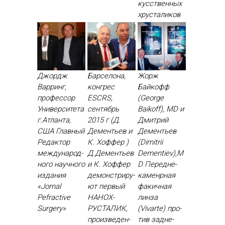
кусс­твен­ных
хрус­та­ликов
Джордж
Барселона,
Жорж
Варринг,
конгрес
Байкофф
профессор
ESCRS,
(George
Университета
сентябрь
Baikoff), MD и
г.Атланта,
2015 г (Д.
Дмитрий
США Глав­ный
Дементьев и
Дементьев
Ре­дак­тор
К. Хоффер )
(Dimitrii
меж­ду­народ­
Д.Де­менть­ев
Dementiev),M
но­го на­уч­но­го
и К. Хоф­фер
D Пе­ред­не­
из­да­ния
де­монс­три­ру­
камен­рная
«Jornal
ют пер­вый
фа­кич­ная
Рefractive
НА­НОХ­
лин­за
Surgery»
РУСТА­ЛИК,
(Vivarte) про­
про­из­ве­ден­
тив зад­не­