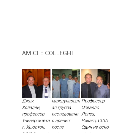
AMICI E COLLEGHI
Джек
международн
Профессор
Холадей,
ая группа
Освалдо
профессор
исследовани
Лопез,
Университета
я зрения:
Чикаго, США
г. Хьюстон,
после
Один из ос­но­