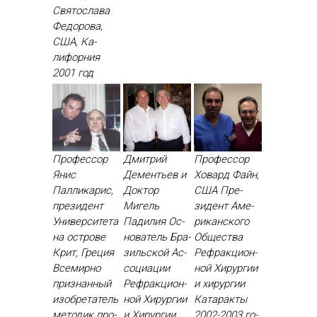
Свя­тос­ла­ва
Фе­доро­ва,
США, Ка­
лифор­ния
2001 год
Профессор
Дмитрий
Профессор
Янис
Дементьев и
Ховард Файн,
Палликарис,
Доктор
США Пре­
президент
Мигель
зидент Аме­
Университета
Падилия Ос­
рикан­ско­го
на острове
но­ватель Бра­
Об­щес­тва
Крит, Греция
зиль­ской Ас­
Реф­ракци­он­
Все­мир­но
со­ци­ации
ной Хи­рур­гии
приз­нанный
Реф­ракци­он­
и хи­рур­гии
изоб­ре­татель
ной Хи­рур­гии
Ка­тарак­ты
ме­тодик про­
и Хи­рур­гии
2002-2003 го­