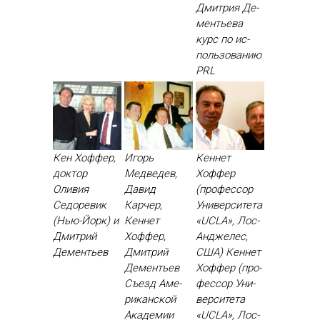
Дмит­рия Де­
менть­ева
курс по ис­
поль­зо­ванию
PRL
Кен Хоффер,
Игорь
Кеннет
доктор
Медведев,
Хоффер
Оливия
Давид
(профессор
Седоревик
Карчер,
Университета
(Нью-Йорк) и
Кеннет
«UCLA», Лос-
Дмитрий
Хоффер,
Анджелес,
Дементьев
Дмитрий
США) Кен­нет
Дементьев
Хоф­фер (про­
Съ­езд Аме­
фес­сор Уни­
рикан­ской
вер­си­тета
Ака­демии
«UCLA», Лос-