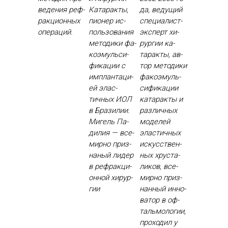
веде­ния реф­
Ка­тарак­ты,
да, ве­дущий
ракци­он­ных
пи­онер ис­
спе­ци­алист-
опе­раций.
поль­зо­вания
эк­сперт хи­
ме­тоди­ки фа­
рур­гии ка­
ко­эмуль­си­
тарак­ты, ав­
фика­ции с
тор ме­тоди­ки
им­план­та­ци­
фа­ко­эмуль­
ей элас­
си­фика­ции
тичных И­ОЛ
ка­тарак­ты и
в Бра­зилии.
раз­личных
Ми­гель Па­
мо­делей
дилия — все­
элас­тичных
мир­но приз­
ис­кусс­твен­
на­ный ли­дер
ных хрус­та­
в реф­ракци­
ликов, все­
он­ной хи­рур­
мир­но приз­
гии
нанный ин­но­
ватор в оф­
таль­мо­логии,
про­ходил у