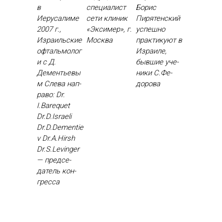
в
специалист
Борис
Иерусалиме
сети клиник
Пирятенский
2007 г.,
«Эксимер», г.
ус­пешно
Израильские
Москва
прак­ти­ку­ют в
офтальмолог
Из­ра­иле,
и с Д.
быв­шие уче­
Дементьевы
ники С.Фе­
м Сле­ва нап­
доро­ва
ра­во: Dr.
I.Barequet
Dr.D.Israeli
Dr.D.Dementie
v Dr.A.Hirsh
Dr.S.Levinger
— пред­се­
датель кон­
грес­са