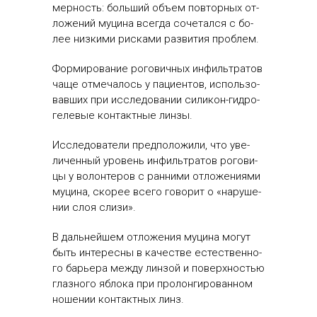
мер­ность: боль­ший объ­ем пов­торных от­
ло­жений му­цина всег­да со­четал­ся с бо­
лее низ­ки­ми рис­ка­ми раз­ви­тия проб­лем.
Фор­ми­рова­ние ро­гович­ных ин­филь­тра­тов
ча­ще от­ме­чалось у па­ци­ен­тов, ис­поль­зо­
вав­ших при ис­сле­дова­нии си­ликон-гид­ро­
геле­вые кон­так­тные лин­зы.
Ис­сле­дова­тели пред­по­ложи­ли, что уве­
личен­ный уро­вень ин­филь­тра­тов ро­гови­
цы у во­лон­те­ров с ран­ни­ми от­ло­жени­ями
му­цина, ско­рее все­го го­ворит о «на­руше­
нии слоя сли­зи».
В даль­ней­шем от­ло­жения му­цина мо­гут
быть ин­те­рес­ны в ка­чес­тве ес­тес­твен­но­
го барь­ера меж­ду лин­зой и по­вер­хностью
глаз­но­го яб­ло­ка при про­лон­ги­рован­ном
но­шении кон­так­тных линз.