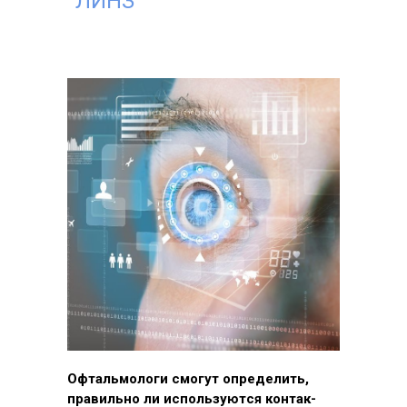
ЛИНЗ
Оф­таль­мо­логи смо­гут оп­ре­делить,
пра­виль­но ли ис­поль­зу­ют­ся кон­так­