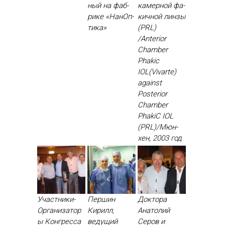
ный на фаб­
камер­ной фа­
ри­ке «На­нОп­
кич­ной лин­зы
ти­ка»
(PRL)
/Anterior
Chamber
Phakic
IOL(Vivarte)
against
Posterior
Chamber
PhakiC IOL
(PRL)/Мюн­
хен, 2003 год
Участники-
Першин
Доктора
Организатор
Кирилл,
Анатолий
ы Конгресса
ведущий
Серов и