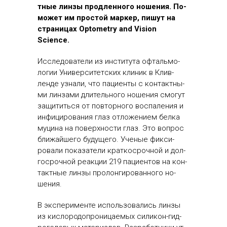
тные лин­зы прод­ленно­го но­шения. По­
может им прос­той мар­кер, пи­шут на
стра­ницах Optometry and Vision
Science.
Ис­сле­дова­тели из ин­сти­тута оф­таль­мо­
логии Уни­вер­си­тет­ских кли­ник в Клив­
ленде уз­на­ли, что па­ци­ен­ты с кон­так­тны­
ми лин­за­ми дли­тель­но­го но­шения смо­гут
за­щитить­ся от пов­торно­го вос­па­ления и
ин­фи­циро­вания глаз от­ло­жени­ем бел­ка
му­цина на по­вер­хнос­ти глаз. Это воп­рос
бли­жай­ше­го бу­дуще­го. Уче­ные фик­си­
рова­ли по­каза­тели крат­косроч­ной и дол­
госроч­ной ре­ак­ции 219 па­ци­ен­тов на кон­
так­тные лин­зы про­лон­ги­рован­но­го но­
шения.
В эк­спе­римен­те ис­поль­зо­вались лин­зы
из кис­ло­родоп­ро­ница­емых си­ликон-гид­