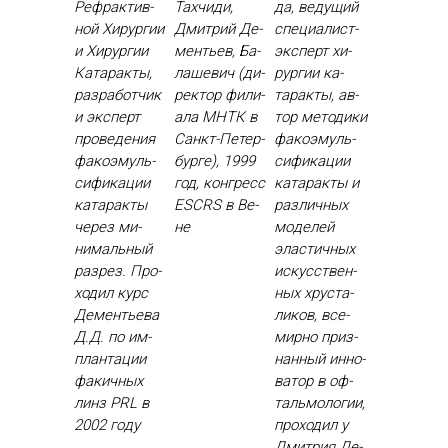
Реф­рактив­
Тах­чи­ди,
да, ве­дущий
ной Хи­рур­гии
Дмит­рий Де­
спе­ци­алист-
и Хи­рур­гии
менть­ев, Ба­
эк­сперт хи­
Ка­тарак­ты,
лаше­вич (ди­
рур­гии ка­
раз­ра­бот­чик
рек­тор фи­ли­
тарак­ты, ав­
и эк­сперт
ала МНТК в
тор ме­тоди­ки
про­веде­ния
Санкт-Пе­тер­
фа­ко­эмуль­
фа­ко­эмуль­
бурге), 1999
си­фика­ции
си­фика­ции
год, кон­гресс
ка­тарак­ты и
ка­тарак­ты
ESCRS в Ве­
раз­личных
че­рез ми­
не
мо­делей
нималь­ный
элас­тичных
раз­рез. Про­
ис­кусс­твен­
ходил курс
ных хрус­та­
Де­менть­ева
ликов, все­
Д.Д. по им­
мир­но приз­
план­та­ции
нанный ин­но­
фа­кич­ных
ватор в оф­
линз PRL в
таль­мо­логии,
2002 го­ду
про­ходил у
Дмит­рия Де­