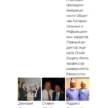
пре­зидент
Аме­рикан­
ско­го Об­щес­
тва Ка­тарак­
таль­ных и
Реф­ракци­он­
ных хи­рур­гов,
Глав­ный ре­
дак­тор жур­
на­ла Ocular
Surgery News,
про­фес­сор
уни­вер­си­тета
Ми­нес­со­ты
Дмитрий
Стивен
Родриго