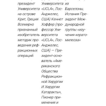
президент
Университета
из
Университета
«UCLA», Лос-
Барселоны,
на острове
Анджелес,
Испания Пре­
Крит, Греция
США) Кен­нет
зидент Меж­
Все­мир­но
Хоф­фер (про­
ду­народ­ной
приз­нанный
фес­сор Уни­
груп­пы «изу­
изоб­ре­татель
вер­си­тета
чения ке­рато­
ме­тодик про­
«UCLA», Лос-
миле­оза»
веде­ния реф­
Ан­дже­лес,
ракци­он­ных
США) — Пре­
опе­раций.
зидент-ос­но­
ватель «Аме­
рикан­ско­го
Об­щес­тва
Реф­ракци­он­
ной Хи­рур­гии
И Хи­рур­гии
Ка­тарак­ты»,
Пи­онер при­
мене­ния и