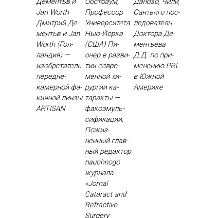
Дементьв и
Обстбаум,
Данозо, Чили,
Jan Worth
Профессор
Сантьяго пос­
Дмит­рий Де­
Университета
ле­дова­тель
ментьв и Jan
Нью-Йорка
Док­то­ра Де­
Worth (Гол­
(США) Пи­
менть­ева
ландия) —
онер в раз­ви­
Д.Д. по при­
изоб­ре­татель
тии сов­ре­
мене­нию PRL
пе­ред­не­
мен­ной хи­
в Юж­ной
камер­ной фа­
рур­гии ка­
Аме­рике
кич­ной лин­зы
тарак­ты —
ARTISAN
фа­ко­эмуль­
си­фика­ции,
По­жиз­
ненный глав­
ный ре­дак­тор
nauchnogo
жур­на­ла
«Jornal
Cataract and
Refractive
Surgery