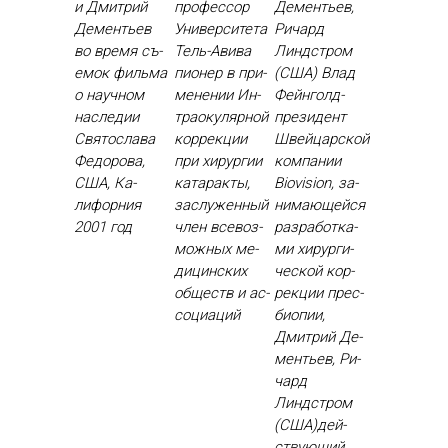
и Дмит­рий
профессор
Дементьев,
Де­менть­ев
Университета
Ричард
во вре­мя съ­
Тель-Авива
Линдстром
емок филь­ма
пи­онер в при­
(США) Влад
о на­уч­ном
мене­нии Ин­
Фей­нголд-
нас­ле­дии
тра­оку­ляр­ной
пре­зидент
Свя­тос­ла­ва
кор­рекции
Швей­цар­ской
Фе­доро­ва,
при хи­рур­гии
ком­па­нии
США, Ка­
ка­тарак­ты,
Biovision, за­
лифор­ния
зас­лу­жен­ный
нима­ющей­ся
2001 год
член все­воз­
раз­ра­бот­ка­
можных ме­
ми хи­рур­ги­
дицин­ских
чес­кой кор­
об­ществ и ас­
рекции прес­
со­ци­аций
би­опии,
Дмит­рий Де­
менть­ев, Ри­
чард
Линдстром
(США)дей­
ству­ющий