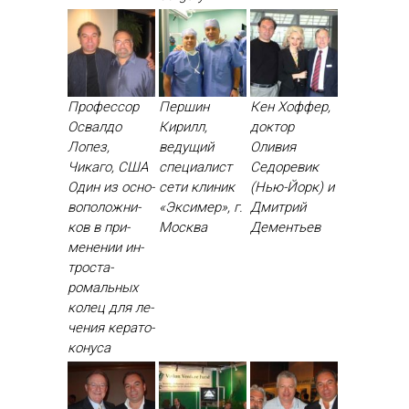
Профессор
Першин
Кен Хоффер,
Освалдо
Кирилл,
доктор
Лопез,
ведущий
Оливия
Чикаго, США
специалист
Седоревик
Один из ос­но­
сети клиник
(Нью-Йорк) и
вопо­лож­ни­
«Эксимер», г.
Дмитрий
ков в при­
Москва
Дементьев
мене­нии ин­
трос­та­
ромаль­ных
ко­лец для ле­
чения ке­рато­
кону­са