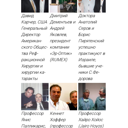
Давид
Дмитрий
Доктора
Карчер, США
Дементьев и
Анатолий
Ге­нераль­ный
Андрей
Серов и
Ди­рек­тор
Яковлев,
Борис
Аме­рикан­
президент
Пирятенский
ско­го Об­щес­
компании
ус­пешно
тва Реф­
«Эр-Оптик»
прак­ти­ку­ют в
ракци­он­ной
(RUMEX)
Из­ра­иле,
Хи­рур­гии и
быв­шие уче­
хи­рур­гии ка­
ники С.Фе­
тарак­ты
доро­ва
Профессор
Кеннет
Профессор
Янис
Хоффер
Хайро Хойос
Палликарис,
(профессор
(Jairo Hoyos)