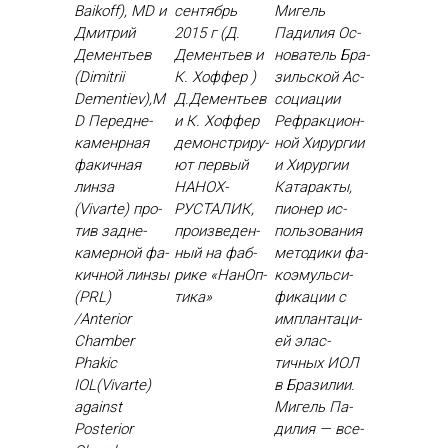
Baikoff), MD и
сентябрь
Мигель
Дмитрий
2015 г (Д.
Падилия Ос­
Дементьев
Дементьев и
но­ватель Бра­
(Dimitrii
К. Хоффер )
зиль­ской Ас­
Dementiev),M
Д.Де­менть­ев
со­ци­ации
D Пе­ред­не­
и К. Хоф­фер
Реф­ракци­он­
камен­рная
де­монс­три­ру­
ной Хи­рур­гии
фа­кич­ная
ют пер­вый
и Хи­рур­гии
лин­за
НА­НОХ­
Ка­тарак­ты,
(Vivarte) про­
РУСТА­ЛИК,
пи­онер ис­
тив зад­не­
про­из­ве­ден­
поль­зо­вания
камер­ной фа­
ный на фаб­
ме­тоди­ки фа­
кич­ной лин­зы
ри­ке «На­нОп­
ко­эмуль­си­
(PRL)
ти­ка»
фика­ции с
/Anterior
им­план­та­ци­
Chamber
ей элас­
Phakic
тичных И­ОЛ
IOL(Vivarte)
в Бра­зилии.
against
Ми­гель Па­
Posterior
дилия — все­