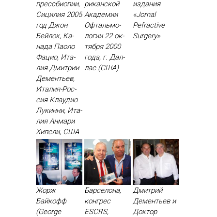
прессбиопии,
рикан­ской
из­да­ния
Сицилия 2005
Ака­демии
«Jornal
год Джон
Оф­таль­мо­
Рefractive
Бей­лок, Ка­
логии 22 ок­
Surgery»
нада Па­оло
тября 2000
Фа­цио, Ита­
го­да, г. Дал­
лия Дмит­рии
лас (США)
Де­менть­ев,
Ита­лия-Рос­
сия Кла­удио
Лу­кин­ни, Ита­
лия Ан­ма­ри
Хип­сли, США
Жорж
Барселона,
Дмитрий
Байкофф
конгрес
Дементьев и
(George
ESCRS,
Доктор