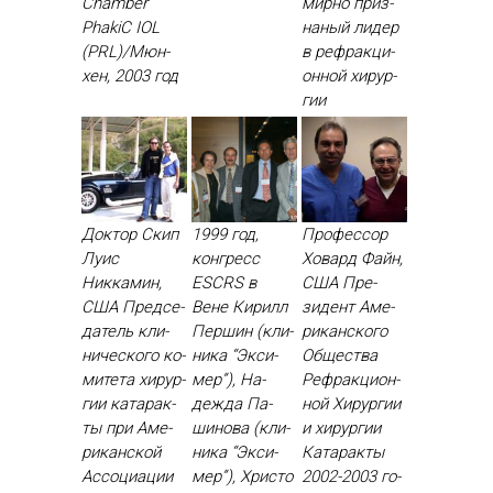
Chamber
мир­но приз­
PhakiC IOL
на­ный ли­дер
(PRL)/Мюн­
в реф­ракци­
хен, 2003 год
он­ной хи­рур­
гии
Доктор Скип
1999 год,
Профессор
Луис
конгресс
Ховард Файн,
Никкамин,
ESCRS в
США Пре­
США Пред­се­
Вене Ки­рилл
зидент Аме­
датель кли­
Пер­шин (кли­
рикан­ско­го
ничес­ко­го ко­
ника “Эк­си­
Об­щес­тва
мите­та хи­рур­
мер”), На­
Реф­ракци­он­
гии ка­тарак­
деж­да Па­
ной Хи­рур­гии
ты при Аме­
шино­ва (кли­
и хи­рур­гии
рикан­ской
ника “Эк­си­
Ка­тарак­ты
Ас­со­ци­ации
мер”), Хрис­то
2002-2003 го­