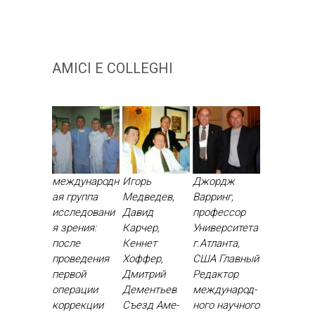
AMICI E COLLEGHI
международн
Игорь
Джордж
ая группа
Медведев,
Варринг,
исследовани
Давид
профессор
я зрения:
Карчер,
Университета
после
Кеннет
г.Атланта,
проведения
Хоффер,
США Глав­ный
первой
Дмитрий
Ре­дак­тор
операции
Дементьев
меж­ду­народ­
коррекции
Съ­езд Аме­
но­го на­уч­но­го