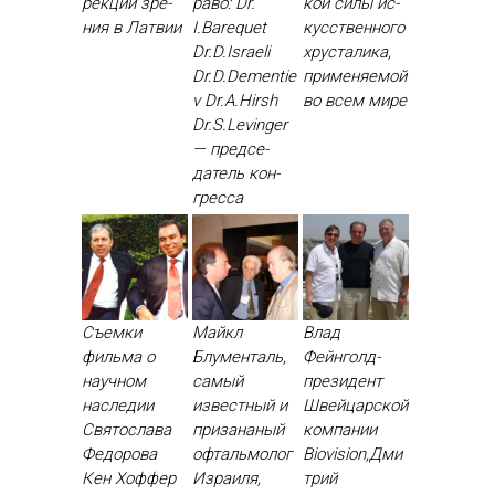
рекции зре­
ра­во: Dr.
кой си­лы ис­
ния в Лат­вии
I.Barequet
кусс­твен­но­го
Dr.D.Israeli
хрус­та­лика,
Dr.D.Dementie
при­меня­емой
v Dr.A.Hirsh
во всем ми­ре
Dr.S.Levinger
— пред­се­
датель кон­
грес­са
Съемки
Майкл
Влад
фильма о
Блументаль,
Фейнголд-
научном
самый
президент
наследии
известный и
Швейцарской
Святослава
призананый
компании
Федорова
офтальмолог
Biovision,Дми
Кен Хоф­фер
Израиля,
трий