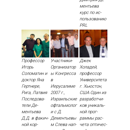
менть­ева
курс по ис­
поль­зо­ванию
PRL
Профессор
Участники-
Джек
Игорь
Организатор
Холадей,
Соломатин и
ы Конгресса
профессор
доктор Яна
в
Университета
Гертнере,
Иерусалиме
г. Хьюстон,
Рига, Латвия
2007 г.,
США Один из
Пос­ле­дова­
Израильские
раз­ра­бот­чи­
тели Де­
офтальмолог
ков уни­каль­
менть­ева
и с Д.
ной прог­
Д.Д. в фа­кич­
Дементьевы
раммы рас­
ной кор­
м Сле­ва нап­
че­та оп­ти­чес­