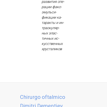
раз­ви­тия опе­
рации фа­ко­
эмуль­си­
фика­ции ка­
тарак­ты и ин­
тра­оку­ляр­
ных элас­
тичных ис­
кусс­твен­ных
хрус­та­ликов
Chirurgo oftalmico
Dimitri Dementiev