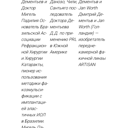
Дементьев и
Данозо, Чили,
Дементьв и
Доктор
Сантьяго пос­
Jan Worth
Мигель
ле­дова­тель
Дмит­рий Де­
Падилия Ос­
Док­то­ра Де­
ментьв и Jan
но­ватель Бра­
менть­ева
Worth (Гол­
зиль­ской Ас­
Д.Д. по при­
ландия) —
со­ци­ации
мене­нию PRL
изоб­ре­татель
Реф­ракци­он­
в Юж­ной
пе­ред­не­
ной Хи­рур­гии
Аме­рике
камер­ной фа­
и Хи­рур­гии
кич­ной лин­зы
Ка­тарак­ты,
ARTISAN
пи­онер ис­
поль­зо­вания
ме­тоди­ки фа­
ко­эмуль­си­
фика­ции с
им­план­та­ци­
ей элас­
тичных И­ОЛ
в Бра­зилии.
Ми­гель Па­