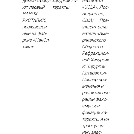
де­монс­три­ру­
хи­рур­гии ка­
вер­си­тета
ют пер­вый
тарак­ты
«UCLA», Лос-
НА­НОХ­
Ан­дже­лес,
РУСТА­ЛИК,
США) — Пре­
про­из­ве­ден­
зидент-ос­но­
ный на фаб­
ватель «Аме­
ри­ке «На­нОп­
рикан­ско­го
ти­ка»
Об­щес­тва
Реф­ракци­он­
ной Хи­рур­гии
И Хи­рур­гии
Ка­тарак­ты»,
Пи­онер при­
мене­ния и
раз­ви­тия опе­
рации фа­ко­
эмуль­си­
фика­ции ка­
тарак­ты и ин­
тра­оку­ляр­
ных элас­