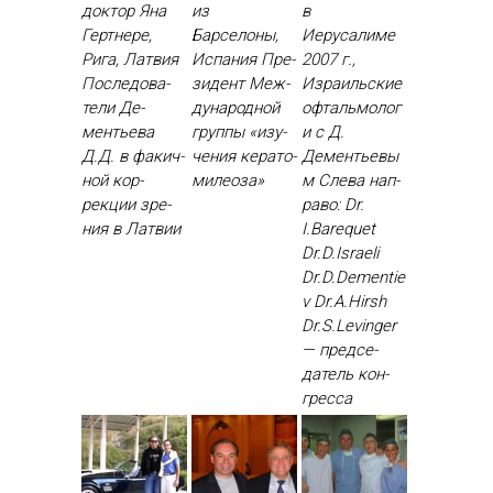
доктор Яна
из
в
Гертнере,
Барселоны,
Иерусалиме
Рига, Латвия
Испания Пре­
2007 г.,
Пос­ле­дова­
зидент Меж­
Израильские
тели Де­
ду­народ­ной
офтальмолог
менть­ева
груп­пы «изу­
и с Д.
Д.Д. в фа­кич­
чения ке­рато­
Дементьевы
ной кор­
миле­оза»
м Сле­ва нап­
рекции зре­
ра­во: Dr.
ния в Лат­вии
I.Barequet
Dr.D.Israeli
Dr.D.Dementie
v Dr.A.Hirsh
Dr.S.Levinger
— пред­се­
датель кон­
грес­са