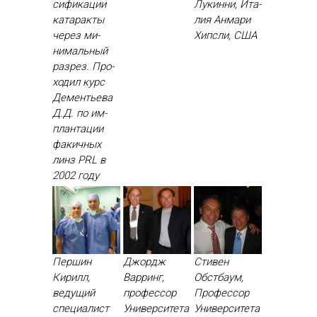
си­фика­ции
Лу­кин­ни, Ита­
ка­тарак­ты
лия Ан­ма­ри
че­рез ми­
Хип­сли, США
нималь­ный
раз­рез. Про­
ходил курс
Де­менть­ева
Д.Д. по им­
план­та­ции
фа­кич­ных
линз PRL в
2002 го­ду
Першин
Джордж
Стивен
Кирилл,
Варринг,
Обстбаум,
ведущий
профессор
Профессор
специалист
Университета
Университета