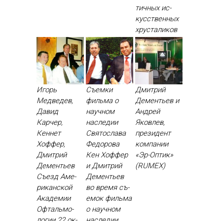
тичных ис­
кусс­твен­ных
хрус­та­ликов
Игорь
Съемки
Дмитрий
Медведев,
фильма о
Дементьев и
Давид
научном
Андрей
Карчер,
наследии
Яковлев,
Кеннет
Святослава
президент
Хоффер,
Федорова
компании
Дмитрий
Кен Хоф­фер
«Эр-Оптик»
Дементьев
и Дмит­рий
(RUMEX)
Съ­езд Аме­
Де­менть­ев
рикан­ской
во вре­мя съ­
Ака­демии
емок филь­ма
Оф­таль­мо­
о на­уч­ном
логии 22 ок­
нас­ле­дии