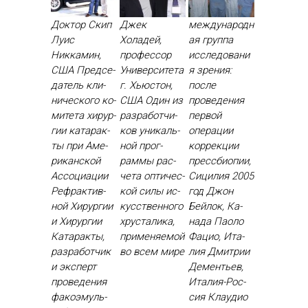
Доктор Скип
Джек
международн
Луис
Холадей,
ая группа
Никкамин,
профессор
исследовани
США Пред­се­
Университета
я зрения:
датель кли­
г. Хьюстон,
после
ничес­ко­го ко­
США Один из
проведения
мите­та хи­рур­
раз­ра­бот­чи­
первой
гии ка­тарак­
ков уни­каль­
операции
ты при Аме­
ной прог­
коррекции
рикан­ской
раммы рас­
прессбиопии,
Ас­со­ци­ации
че­та оп­ти­чес­
Сицилия 2005
Реф­рактив­
кой си­лы ис­
год Джон
ной Хи­рур­гии
кусс­твен­но­го
Бей­лок, Ка­
и Хи­рур­гии
хрус­та­лика,
нада Па­оло
Ка­тарак­ты,
при­меня­емой
Фа­цио, Ита­
раз­ра­бот­чик
во всем ми­ре
лия Дмит­рии
и эк­сперт
Де­менть­ев,
про­веде­ния
Ита­лия-Рос­
фа­ко­эмуль­
сия Кла­удио