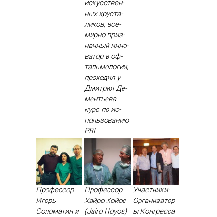
ис­кусс­твен­
ных хрус­та­
ликов, все­
мир­но приз­
нанный ин­но­
ватор в оф­
таль­мо­логии,
про­ходил у
Дмит­рия Де­
менть­ева
курс по ис­
поль­зо­ванию
PRL
Профессор
Профессор
Участники-
Игорь
Хайро Хойос
Организатор
Соломатин и
(Jairo Hoyos)
ы Конгресса