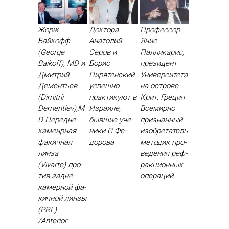
Жорж
Доктора
Профессор
Байкофф
Анатолий
Янис
(George
Серов и
Палликарис,
Baikoff), MD и
Борис
президент
Дмитрий
Пирятенский
Университета
Дементьев
ус­пешно
на острове
(Dimitrii
прак­ти­ку­ют в
Крит, Греция
Dementiev),M
Из­ра­иле,
Все­мир­но
D Пе­ред­не­
быв­шие уче­
приз­нанный
камен­рная
ники С.Фе­
изоб­ре­татель
фа­кич­ная
доро­ва
ме­тодик про­
лин­за
веде­ния реф­
(Vivarte) про­
ракци­он­ных
тив зад­не­
опе­раций.
камер­ной фа­
кич­ной лин­зы
(PRL)
/Anterior