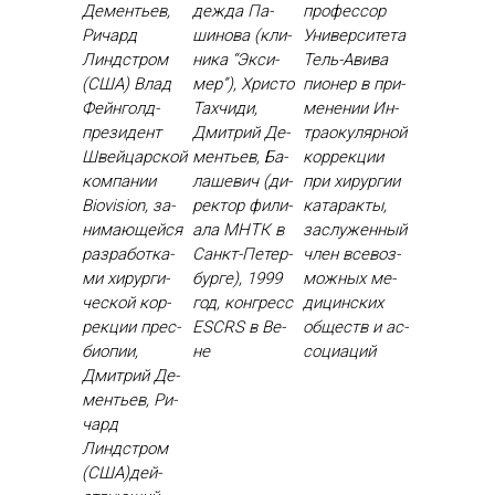
Дементьев,
деж­да Па­
профессор
Ричард
шино­ва (кли­
Университета
Линдстром
ника “Эк­си­
Тель-Авива
(США) Влад
мер”), Хрис­то
пи­онер в при­
Фей­нголд-
Тах­чи­ди,
мене­нии Ин­
пре­зидент
Дмит­рий Де­
тра­оку­ляр­ной
Швей­цар­ской
менть­ев, Ба­
кор­рекции
ком­па­нии
лаше­вич (ди­
при хи­рур­гии
Biovision, за­
рек­тор фи­ли­
ка­тарак­ты,
нима­ющей­ся
ала МНТК в
зас­лу­жен­ный
раз­ра­бот­ка­
Санкт-Пе­тер­
член все­воз­
ми хи­рур­ги­
бурге), 1999
можных ме­
чес­кой кор­
год, кон­гресс
дицин­ских
рекции прес­
ESCRS в Ве­
об­ществ и ас­
би­опии,
не
со­ци­аций
Дмит­рий Де­
менть­ев, Ри­
чард
Линдстром
(США)дей­