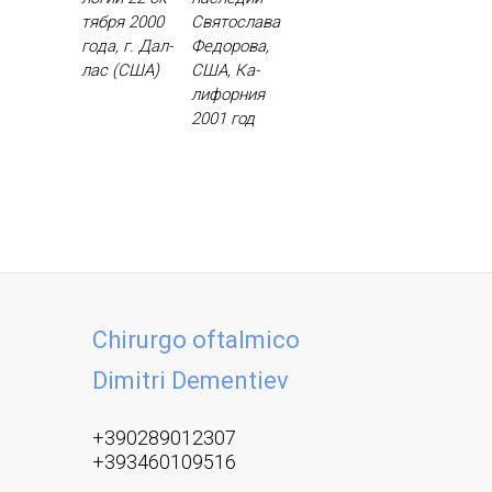
тября 2000
Свя­тос­ла­ва
го­да, г. Дал­
Фе­доро­ва,
лас (США)
США, Ка­
лифор­ния
2001 год
Chirurgo oftalmico
Dimitri Dementiev
+390289012307
+393460109516