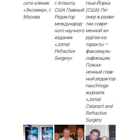
сети клиник
г.Атланта,
Нью-Йорка
«Эксимер», г.
США Глав­ный
(США) Пи­
Москва
Ре­дак­тор
онер в раз­ви­
меж­ду­народ­
тии сов­ре­
но­го на­уч­но­го
мен­ной хи­
из­да­ния
рур­гии ка­
«Jornal
тарак­ты —
Рefractive
фа­ко­эмуль­
Surgery»
си­фика­ции,
По­жиз­
ненный глав­
ный ре­дак­тор
nauchnogo
жур­на­ла
«Jornal
Cataract and
Refractive
Surgery