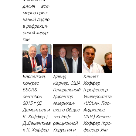
дилия — все­
мир­но приз­
на­ный ли­дер
в реф­ракци­
он­ной хи­рур­
гии
Барселона,
Давид
Кеннет
конгрес
Карчер, США
Хоффер
ESCRS,
Ге­нераль­ный
(профессор
сентябрь
Ди­рек­тор
Университета
2015 г (Д.
Аме­рикан­
«UCLA», Лос-
Дементьев и
ско­го Об­щес­
Анджелес,
К. Хоффер )
тва Реф­
США) Кен­нет
Д.Де­менть­ев
ракци­он­ной
Хоф­фер (про­
и К. Хоф­фер
Хи­рур­гии и
фес­сор Уни­