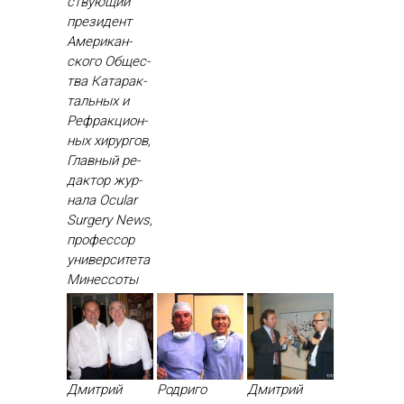
ству­ющий
пре­зидент
Аме­рикан­
ско­го Об­щес­
тва Ка­тарак­
таль­ных и
Реф­ракци­он­
ных хи­рур­гов,
Глав­ный ре­
дак­тор жур­
на­ла Ocular
Surgery News,
про­фес­сор
уни­вер­си­тета
Ми­нес­со­ты
Дмитрий
Родриго
Дмитрий