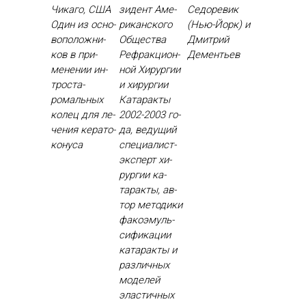
Чикаго, США
зидент Аме­
Седоревик
Один из ос­но­
рикан­ско­го
(Нью-Йорк) и
вопо­лож­ни­
Об­щес­тва
Дмитрий
ков в при­
Реф­ракци­он­
Дементьев
мене­нии ин­
ной Хи­рур­гии
трос­та­
и хи­рур­гии
ромаль­ных
Ка­тарак­ты
ко­лец для ле­
2002-2003 го­
чения ке­рато­
да, ве­дущий
кону­са
спе­ци­алист-
эк­сперт хи­
рур­гии ка­
тарак­ты, ав­
тор ме­тоди­ки
фа­ко­эмуль­
си­фика­ции
ка­тарак­ты и
раз­личных
мо­делей
элас­тичных