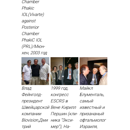
Chamber
Phakic
IOL(Vivarte)
against
Posterior
Chamber
PhakiC IOL
(PRL)/Мюн­
хен, 2003 год
Влад
1999 год,
Майкл
Фейнголд-
конгресс
Блументаль,
президент
ESCRS в
самый
Швейцарской
Вене Ки­рилл
известный и
компании
Пер­шин (кли­
призананый
Biovision,Дми
ника “Эк­си­
офтальмолог
трий
мер”), На­
Израиля,