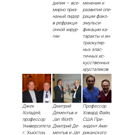
дилия — все­
мене­ния и
мир­но приз­
раз­ви­тия опе­
на­ный ли­дер
рации фа­ко­
в реф­ракци­
эмуль­си­
он­ной хи­рур­
фика­ции ка­
гии
тарак­ты и ин­
тра­оку­ляр­
ных элас­
тичных ис­
кусс­твен­ных
хрус­та­ликов
Джек
Дмитрий
Профессор
Холадей,
Дементьв и
Ховард Файн,
профессор
Jan Worth
США Пре­
Университета
Дмит­рий Де­
зидент Аме­
г. Хьюстон,
ментьв и Jan
рикан­ско­го