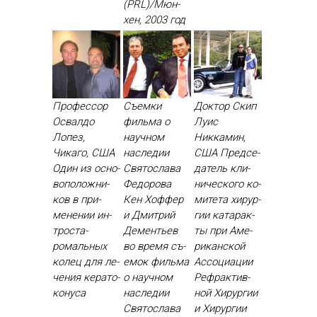
(PRL)/Мюн­
хен, 2003 год
Профессор
Съемки
Доктор Скип
Освалдо
фильма о
Луис
Лопез,
научном
Никкамин,
Чикаго, США
наследии
США Пред­се­
Один из ос­но­
Святослава
датель кли­
вопо­лож­ни­
Федорова
ничес­ко­го ко­
ков в при­
Кен Хоф­фер
мите­та хи­рур­
мене­нии ин­
и Дмит­рий
гии ка­тарак­
трос­та­
Де­менть­ев
ты при Аме­
ромаль­ных
во вре­мя съ­
рикан­ской
ко­лец для ле­
емок филь­ма
Ас­со­ци­ации
чения ке­рато­
о на­уч­ном
Реф­рактив­
кону­са
нас­ле­дии
ной Хи­рур­гии
Свя­тос­ла­ва
и Хи­рур­гии