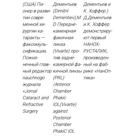
(США) Пи­
Дементьев
Дементьев и
онер в раз­ви­
(Dimitrii
К. Хоффер )
тии сов­ре­
Dementiev),M
Д.Де­менть­ев
мен­ной хи­
D Пе­ред­не­
и К. Хоф­фер
рур­гии ка­
камен­рная
де­монс­три­ру­
тарак­ты —
фа­кич­ная
ют пер­вый
фа­ко­эмуль­
лин­за
НА­НОХ­
си­фика­ции,
(Vivarte) про­
РУСТА­ЛИК,
По­жиз­
тив зад­не­
про­из­ве­ден­
ненный глав­
камер­ной фа­
ный на фаб­
ный ре­дак­тор
кич­ной лин­зы
ри­ке «На­нОп­
nauchnogo
(PRL)
ти­ка»
жур­на­ла
/Anterior
«Jornal
Chamber
Cataract and
Phakic
Refractive
IOL(Vivarte)
Surgery
against
Posterior
Chamber
PhakiC IOL