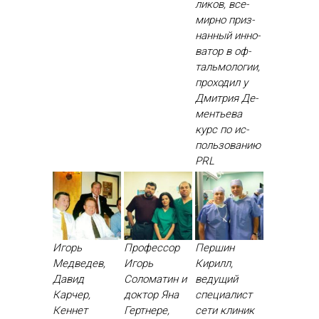
ликов, все­
мир­но приз­
нанный ин­но­
ватор в оф­
таль­мо­логии,
про­ходил у
Дмит­рия Де­
менть­ева
курс по ис­
поль­зо­ванию
PRL
Игорь
Профессор
Першин
Медведев,
Игорь
Кирилл,
Давид
Соломатин и
ведущий
Карчер,
доктор Яна
специалист
Кеннет
Гертнере,
сети клиник