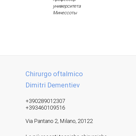
уни­вер­си­тета
Ми­нес­со­ты
Chirurgo oftalmico
Dimitri Dementiev
+390289012307
+393460109516
Via Pantano 2, Milano, 20122