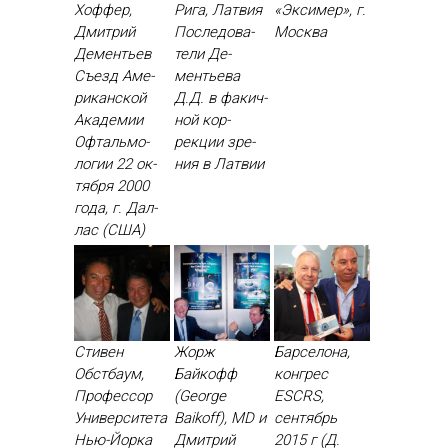
Хоффер,
Рига, Латвия
«Эксимер», г.
Дмитрий
Пос­ле­дова­
Москва
Дементьев
тели Де­
Съ­езд Аме­
менть­ева
рикан­ской
Д.Д. в фа­кич­
Ака­демии
ной кор­
Оф­таль­мо­
рекции зре­
логии 22 ок­
ния в Лат­вии
тября 2000
го­да, г. Дал­
лас (США)
Стивен
Жорж
Барселона,
Обстбаум,
Байкофф
конгрес
Профессор
(George
ESCRS,
Университета
Baikoff), MD и
сентябрь
Нью-Йорка
Дмитрий
2015 г (Д.