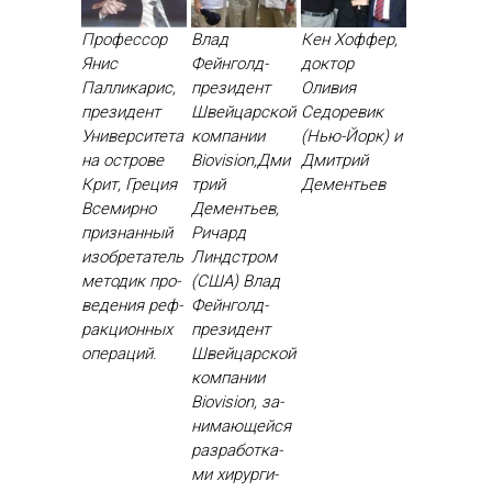
Профессор
Влад
Кен Хоффер,
Янис
Фейнголд-
доктор
Палликарис,
президент
Оливия
президент
Швейцарской
Седоревик
Университета
компании
(Нью-Йорк) и
на острове
Biovision,Дми
Дмитрий
Крит, Греция
трий
Дементьев
Все­мир­но
Дементьев,
приз­нанный
Ричард
изоб­ре­татель
Линдстром
ме­тодик про­
(США) Влад
веде­ния реф­
Фей­нголд-
ракци­он­ных
пре­зидент
опе­раций.
Швей­цар­ской
ком­па­нии
Biovision, за­
нима­ющей­ся
раз­ра­бот­ка­
ми хи­рур­ги­