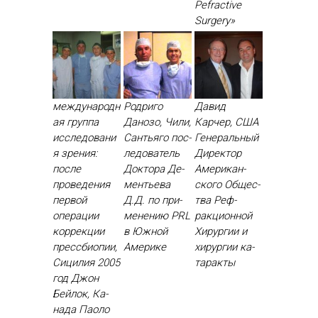
Рefractive
Surgery»
международн
Родриго
Давид
ая группа
Данозо, Чили,
Карчер, США
исследовани
Сантьяго пос­
Ге­нераль­ный
я зрения:
ле­дова­тель
Ди­рек­тор
после
Док­то­ра Де­
Аме­рикан­
проведения
менть­ева
ско­го Об­щес­
первой
Д.Д. по при­
тва Реф­
операции
мене­нию PRL
ракци­он­ной
коррекции
в Юж­ной
Хи­рур­гии и
прессбиопии,
Аме­рике
хи­рур­гии ка­
Сицилия 2005
тарак­ты
год Джон
Бей­лок, Ка­
нада Па­оло