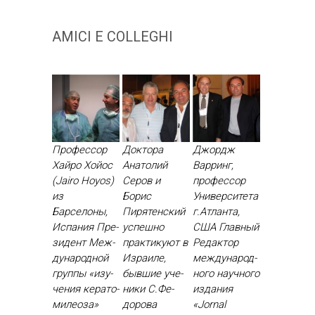
AMICI E COLLEGHI
Профессор
Доктора
Джордж
Хайро Хойос
Анатолий
Варринг,
(Jairo Hoyos)
Серов и
профессор
из
Борис
Университета
Барселоны,
Пирятенский
г.Атланта,
Испания Пре­
ус­пешно
США Глав­ный
зидент Меж­
прак­ти­ку­ют в
Ре­дак­тор
ду­народ­ной
Из­ра­иле,
меж­ду­народ­
груп­пы «изу­
быв­шие уче­
но­го на­уч­но­го
чения ке­рато­
ники С.Фе­
из­да­ния
миле­оза»
доро­ва
«Jornal