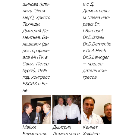
шино­ва (кли­
и с Д.
ника “Эк­си­
Дементьевы
мер”), Хрис­то
м Сле­ва нап­
Тах­чи­ди,
ра­во: Dr.
Дмит­рий Де­
I.Barequet
менть­ев, Ба­
Dr.D.Israeli
лаше­вич (ди­
Dr.D.Dementie
рек­тор фи­ли­
v Dr.A.Hirsh
ала МНТК в
Dr.S.Levinger
Санкт-Пе­тер­
— пред­се­
бурге), 1999
датель кон­
год, кон­гресс
грес­са
ESCRS в Ве­
не
Майкл
Дмитрий
Кеннет
Блументаль,
Дементьев и
Хоффер