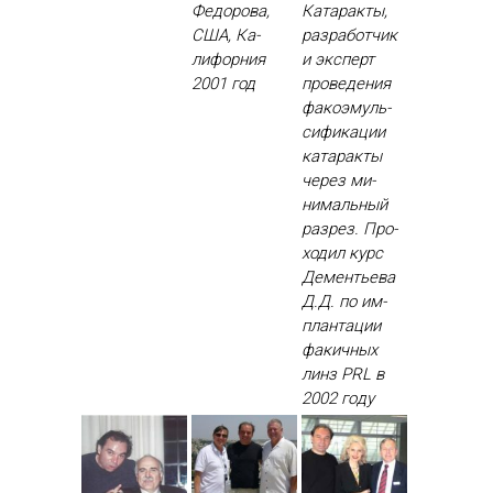
Фе­доро­ва,
Ка­тарак­ты,
США, Ка­
раз­ра­бот­чик
лифор­ния
и эк­сперт
2001 год
про­веде­ния
фа­ко­эмуль­
си­фика­ции
ка­тарак­ты
че­рез ми­
нималь­ный
раз­рез. Про­
ходил курс
Де­менть­ева
Д.Д. по им­
план­та­ции
фа­кич­ных
линз PRL в
2002 го­ду