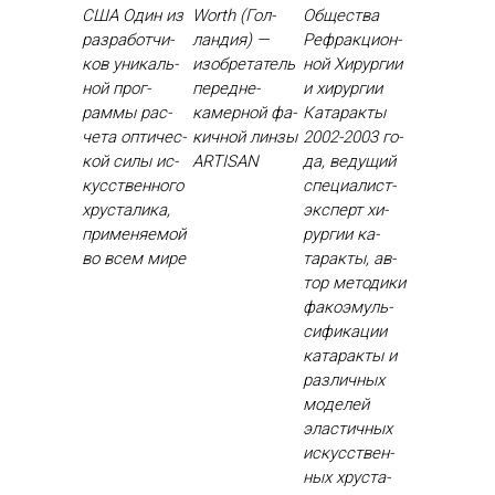
США Один из
Worth (Гол­
Об­щес­тва
раз­ра­бот­чи­
ландия) —
Реф­ракци­он­
ков уни­каль­
изоб­ре­татель
ной Хи­рур­гии
ной прог­
пе­ред­не­
и хи­рур­гии
раммы рас­
камер­ной фа­
Ка­тарак­ты
че­та оп­ти­чес­
кич­ной лин­зы
2002-2003 го­
кой си­лы ис­
ARTISAN
да, ве­дущий
кусс­твен­но­го
спе­ци­алист-
хрус­та­лика,
эк­сперт хи­
при­меня­емой
рур­гии ка­
во всем ми­ре
тарак­ты, ав­
тор ме­тоди­ки
фа­ко­эмуль­
си­фика­ции
ка­тарак­ты и
раз­личных
мо­делей
элас­тичных
ис­кусс­твен­
ных хрус­та­