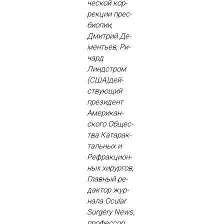
чес­кой кор­
рекции прес­
би­опии,
Дмит­рий Де­
менть­ев, Ри­
чард
Линдстром
(США)дей­
ству­ющий
пре­зидент
Аме­рикан­
ско­го Об­щес­
тва Ка­тарак­
таль­ных и
Реф­ракци­он­
ных хи­рур­гов,
Глав­ный ре­
дак­тор жур­
на­ла Ocular
Surgery News,
про­фес­сор