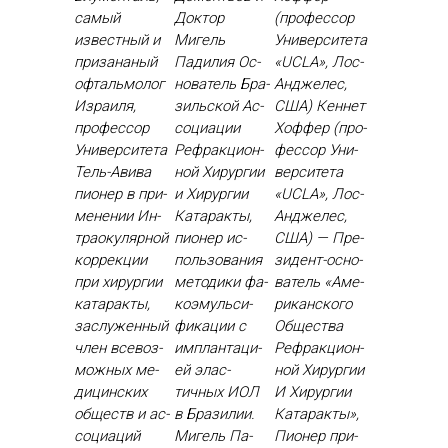
самый
Доктор
(профессор
известный и
Мигель
Университета
призананый
Падилия Ос­
«UCLA», Лос-
офтальмолог
но­ватель Бра­
Анджелес,
Израиля,
зиль­ской Ас­
США) Кен­нет
профессор
со­ци­ации
Хоф­фер (про­
Университета
Реф­ракци­он­
фес­сор Уни­
Тель-Авива
ной Хи­рур­гии
вер­си­тета
пи­онер в при­
и Хи­рур­гии
«UCLA», Лос-
мене­нии Ин­
Ка­тарак­ты,
Ан­дже­лес,
тра­оку­ляр­ной
пи­онер ис­
США) — Пре­
кор­рекции
поль­зо­вания
зидент-ос­но­
при хи­рур­гии
ме­тоди­ки фа­
ватель «Аме­
ка­тарак­ты,
ко­эмуль­си­
рикан­ско­го
зас­лу­жен­ный
фика­ции с
Об­щес­тва
член все­воз­
им­план­та­ци­
Реф­ракци­он­
можных ме­
ей элас­
ной Хи­рур­гии
дицин­ских
тичных И­ОЛ
И Хи­рур­гии
об­ществ и ас­
в Бра­зилии.
Ка­тарак­ты»,
со­ци­аций
Ми­гель Па­
Пи­онер при­