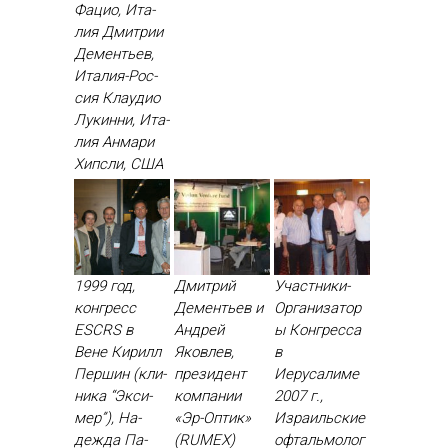
Фа­цио, Ита­
лия Дмит­рии
Де­менть­ев,
Ита­лия-Рос­
сия Кла­удио
Лу­кин­ни, Ита­
лия Ан­ма­ри
Хип­сли, США
1999 год,
Дмитрий
Участники-
конгресс
Дементьев и
Организатор
ESCRS в
Андрей
ы Конгресса
Вене Ки­рилл
Яковлев,
в
Пер­шин (кли­
президент
Иерусалиме
ника “Эк­си­
компании
2007 г.,
мер”), На­
«Эр-Оптик»
Израильские
деж­да Па­
(RUMEX)
офтальмолог