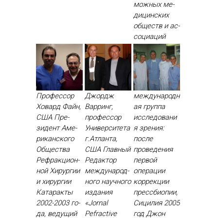
можных ме­
дицин­ских
об­ществ и ас­
со­ци­аций
Профессор
Джордж
международн
Ховард Файн,
Варринг,
ая группа
США Пре­
профессор
исследовани
зидент Аме­
Университета
я зрения:
рикан­ско­го
г.Атланта,
после
Об­щес­тва
США Глав­ный
проведения
Реф­ракци­он­
Ре­дак­тор
первой
ной Хи­рур­гии
меж­ду­народ­
операции
и хи­рур­гии
но­го на­уч­но­го
коррекции
Ка­тарак­ты
из­да­ния
прессбиопии,
2002-2003 го­
«Jornal
Сицилия 2005
да, ве­дущий
Рefractive
год Джон