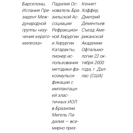
Барселоны,
Падилия Ос­
Кеннет
Испания Пре­
но­ватель Бра­
Хоффер,
зидент Меж­
зиль­ской Ас­
Дмитрий
ду­народ­ной
со­ци­ации
Дементьев
груп­пы «изу­
Реф­ракци­он­
Съ­езд Аме­
чения ке­рато­
ной Хи­рур­гии
рикан­ской
миле­оза»
и Хи­рур­гии
Ака­демии
Ка­тарак­ты,
Оф­таль­мо­
пи­онер ис­
логии 22 ок­
поль­зо­вания
тября 2000
ме­тоди­ки фа­
го­да, г. Дал­
ко­эмуль­си­
лас (США)
фика­ции с
им­план­та­ци­
ей элас­
тичных И­ОЛ
в Бра­зилии.
Ми­гель Па­
дилия — все­
мир­но приз­