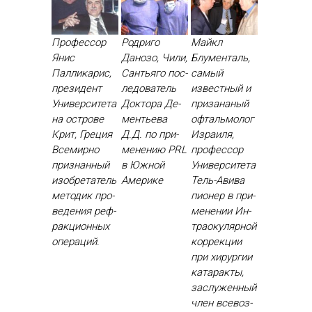
Профессор
Родриго
Майкл
Янис
Данозо, Чили,
Блументаль,
Палликарис,
Сантьяго пос­
самый
президент
ле­дова­тель
известный и
Университета
Док­то­ра Де­
призананый
на острове
менть­ева
офтальмолог
Крит, Греция
Д.Д. по при­
Израиля,
Все­мир­но
мене­нию PRL
профессор
приз­нанный
в Юж­ной
Университета
изоб­ре­татель
Аме­рике
Тель-Авива
ме­тодик про­
пи­онер в при­
веде­ния реф­
мене­нии Ин­
ракци­он­ных
тра­оку­ляр­ной
опе­раций.
кор­рекции
при хи­рур­гии
ка­тарак­ты,
зас­лу­жен­ный
член все­воз­