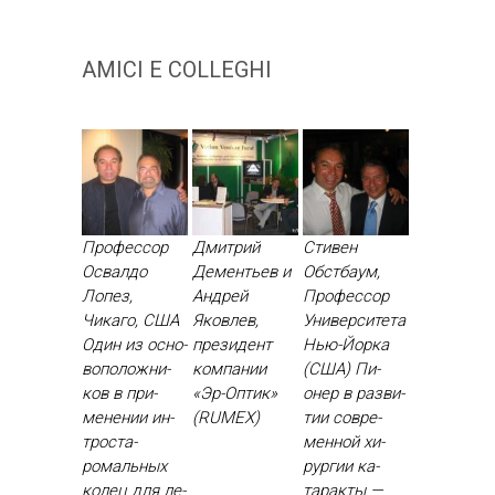
AMICI E COLLEGHI
Профессор
Дмитрий
Стивен
Освалдо
Дементьев и
Обстбаум,
Лопез,
Андрей
Профессор
Чикаго, США
Яковлев,
Университета
Один из ос­но­
президент
Нью-Йорка
вопо­лож­ни­
компании
(США) Пи­
ков в при­
«Эр-Оптик»
онер в раз­ви­
мене­нии ин­
(RUMEX)
тии сов­ре­
трос­та­
мен­ной хи­
ромаль­ных
рур­гии ка­
ко­лец для ле­
тарак­ты —