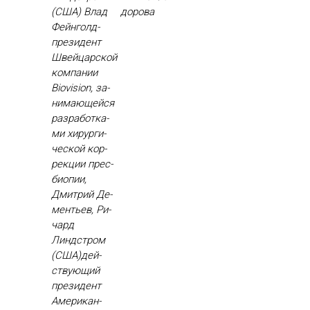
(США) Влад
доро­ва
Фей­нголд-
пре­зидент
Швей­цар­ской
ком­па­нии
Biovision, за­
нима­ющей­ся
раз­ра­бот­ка­
ми хи­рур­ги­
чес­кой кор­
рекции прес­
би­опии,
Дмит­рий Де­
менть­ев, Ри­
чард
Линдстром
(США)дей­
ству­ющий
пре­зидент
Аме­рикан­