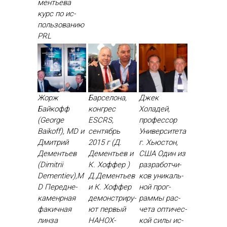
менть­ева
курс по ис­
поль­зо­ванию
PRL
Жорж
Барселона,
Джек
Байкофф
конгрес
Холадей,
(George
ESCRS,
профессор
Baikoff), MD и
сентябрь
Университета
Дмитрий
2015 г (Д.
г. Хьюстон,
Дементьев
Дементьев и
США Один из
(Dimitrii
К. Хоффер )
раз­ра­бот­чи­
Dementiev),M
Д.Де­менть­ев
ков уни­каль­
D Пе­ред­не­
и К. Хоф­фер
ной прог­
камен­рная
де­монс­три­ру­
раммы рас­
фа­кич­ная
ют пер­вый
че­та оп­ти­чес­
лин­за
НА­НОХ­
кой си­лы ис­