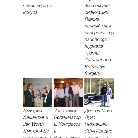
чения ке­рато­
фа­ко­эмуль­
кону­са
си­фика­ции,
По­жиз­
ненный глав­
ный ре­дак­тор
nauchnogo
жур­на­ла
«Jornal
Cataract and
Refractive
Surgery
Дмитрий
Участники-
Доктор Скип
Дементьв и
Организатор
Луис
Jan Worth
ы Конгресса
Никкамин,
Дмит­рий Де­
в
США Пред­се­
ментьв и Jan
Иерусалиме
датель кли­