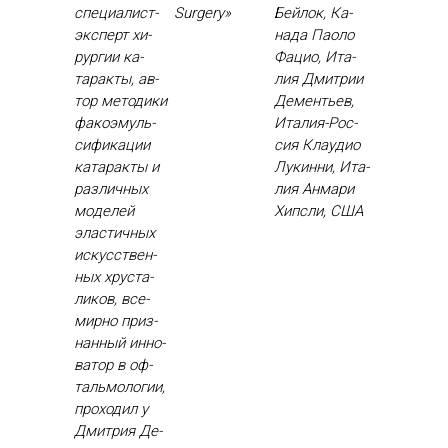
спе­ци­алист-
Surgery»
Бей­лок, Ка­
эк­сперт хи­
нада Па­оло
рур­гии ка­
Фа­цио, Ита­
тарак­ты, ав­
лия Дмит­рии
тор ме­тоди­ки
Де­менть­ев,
фа­ко­эмуль­
Ита­лия-Рос­
си­фика­ции
сия Кла­удио
ка­тарак­ты и
Лу­кин­ни, Ита­
раз­личных
лия Ан­ма­ри
мо­делей
Хип­сли, США
элас­тичных
ис­кусс­твен­
ных хрус­та­
ликов, все­
мир­но приз­
нанный ин­но­
ватор в оф­
таль­мо­логии,
про­ходил у
Дмит­рия Де­