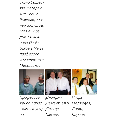
ско­го Об­щес­
тва Ка­тарак­
таль­ных и
Реф­ракци­он­
ных хи­рур­гов,
Глав­ный ре­
дак­тор жур­
на­ла Ocular
Surgery News,
про­фес­сор
уни­вер­си­тета
Ми­нес­со­ты
Профессор
Дмитрий
Игорь
Хайро Хойос
Дементьев и
Медведев,
(Jairo Hoyos)
Доктор
Давид
из
Мигель
Карчер,