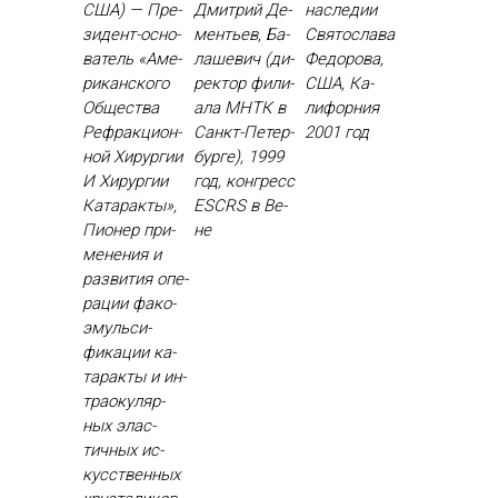
США) — Пре­
Дмит­рий Де­
нас­ле­дии
зидент-ос­но­
менть­ев, Ба­
Свя­тос­ла­ва
ватель «Аме­
лаше­вич (ди­
Фе­доро­ва,
рикан­ско­го
рек­тор фи­ли­
США, Ка­
Об­щес­тва
ала МНТК в
лифор­ния
Реф­ракци­он­
Санкт-Пе­тер­
2001 год
ной Хи­рур­гии
бурге), 1999
И Хи­рур­гии
год, кон­гресс
Ка­тарак­ты»,
ESCRS в Ве­
Пи­онер при­
не
мене­ния и
раз­ви­тия опе­
рации фа­ко­
эмуль­си­
фика­ции ка­
тарак­ты и ин­
тра­оку­ляр­
ных элас­
тичных ис­
кусс­твен­ных