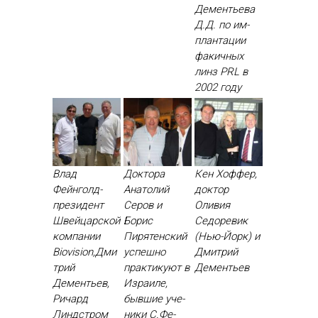
Де­менть­ева
Д.Д. по им­
план­та­ции
фа­кич­ных
линз PRL в
2002 го­ду
Влад
Доктора
Кен Хоффер,
Фейнголд-
Анатолий
доктор
президент
Серов и
Оливия
Швейцарской
Борис
Седоревик
компании
Пирятенский
(Нью-Йорк) и
Biovision,Дми
ус­пешно
Дмитрий
трий
прак­ти­ку­ют в
Дементьев
Дементьев,
Из­ра­иле,
Ричард
быв­шие уче­
Линдстром
ники С.Фе­