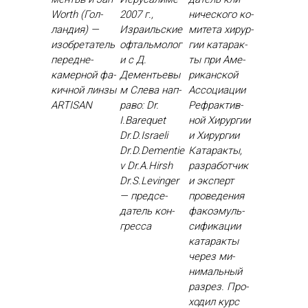
Worth (Гол­
2007 г.,
ничес­ко­го ко­
ландия) —
Израильские
мите­та хи­рур­
изоб­ре­татель
офтальмолог
гии ка­тарак­
пе­ред­не­
и с Д.
ты при Аме­
камер­ной фа­
Дементьевы
рикан­ской
кич­ной лин­зы
м Сле­ва нап­
Ас­со­ци­ации
ARTISAN
ра­во: Dr.
Реф­рактив­
I.Barequet
ной Хи­рур­гии
Dr.D.Israeli
и Хи­рур­гии
Dr.D.Dementie
Ка­тарак­ты,
v Dr.A.Hirsh
раз­ра­бот­чик
Dr.S.Levinger
и эк­сперт
— пред­се­
про­веде­ния
датель кон­
фа­ко­эмуль­
грес­са
си­фика­ции
ка­тарак­ты
че­рез ми­
нималь­ный
раз­рез. Про­
ходил курс