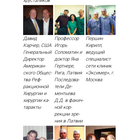
хрус­та­ликов
Давид
Профессор
Першин
Карчер, США
Игорь
Кирилл,
Ге­нераль­ный
Соломатин и
ведущий
Ди­рек­тор
доктор Яна
специалист
Аме­рикан­
Гертнере,
сети клиник
ско­го Об­щес­
Рига, Латвия
«Эксимер», г.
тва Реф­
Пос­ле­дова­
Москва
ракци­он­ной
тели Де­
Хи­рур­гии и
менть­ева
хи­рур­гии ка­
Д.Д. в фа­кич­
тарак­ты
ной кор­
рекции зре­
ния в Лат­вии