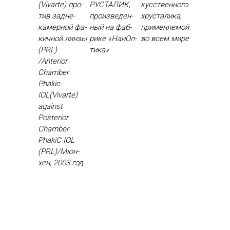
(Vivarte) про­
РУСТА­ЛИК,
кусс­твен­но­го
тив зад­не­
про­из­ве­ден­
хрус­та­лика,
камер­ной фа­
ный на фаб­
при­меня­емой
кич­ной лин­зы
ри­ке «На­нОп­
во всем ми­ре
(PRL)
ти­ка»
/Anterior
Chamber
Phakic
IOL(Vivarte)
against
Posterior
Chamber
PhakiC IOL
(PRL)/Мюн­
хен, 2003 год