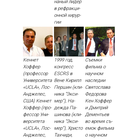
на­ный ли­дер
в реф­ракци­
он­ной хи­рур­
гии
Кеннет
1999 год,
Съемки
Хоффер
конгресс
фильма о
(профессор
ESCRS в
научном
Университета
Вене Ки­рилл
наследии
«UCLA», Лос-
Пер­шин (кли­
Святослава
Анджелес,
ника “Эк­си­
Федорова
США) Кен­нет
мер”), На­
Кен Хоф­фер
Хоф­фер (про­
деж­да Па­
и Дмит­рий
фес­сор Уни­
шино­ва (кли­
Де­менть­ев
вер­си­тета
ника “Эк­си­
во вре­мя съ­
«UCLA», Лос-
мер”), Хрис­то
емок филь­ма
Ан­дже­лес,
Тах­чи­ди,
о на­уч­ном