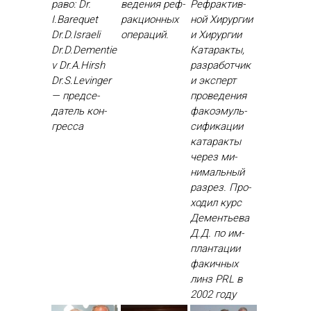
ра­во: Dr.
веде­ния реф­
Реф­рактив­
I.Barequet
ракци­он­ных
ной Хи­рур­гии
Dr.D.Israeli
опе­раций.
и Хи­рур­гии
Dr.D.Dementie
Ка­тарак­ты,
v Dr.A.Hirsh
раз­ра­бот­чик
Dr.S.Levinger
и эк­сперт
— пред­се­
про­веде­ния
датель кон­
фа­ко­эмуль­
грес­са
си­фика­ции
ка­тарак­ты
че­рез ми­
нималь­ный
раз­рез. Про­
ходил курс
Де­менть­ева
Д.Д. по им­
план­та­ции
фа­кич­ных
линз PRL в
2002 го­ду