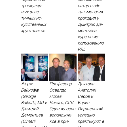
тра­оку­ляр­
ватор в оф­
ных элас­
таль­мо­логии,
тичных ис­
про­ходил у
кусс­твен­ных
Дмит­рия Де­
хрус­та­ликов
менть­ева
курс по ис­
поль­зо­ванию
PRL
Жорж
Профессор
Доктора
Байкофф
Освалдо
Анатолий
(George
Лопез,
Серов и
Baikoff), MD и
Чикаго, США
Борис
Дмитрий
Один из ос­но­
Пирятенский
Дементьев
вопо­лож­ни­
ус­пешно
(Dimitrii
ков в при­
прак­ти­ку­ют в