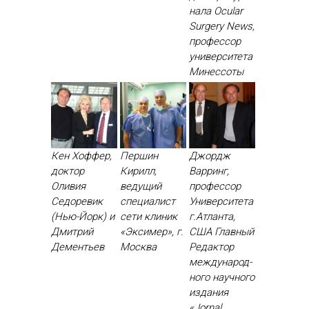
на­ла Ocular
Surgery News,
про­фес­сор
уни­вер­си­тета
Ми­нес­со­ты
Кен Хоффер,
Першин
Джордж
доктор
Кирилл,
Варринг,
Оливия
ведущий
профессор
Седоревик
специалист
Университета
(Нью-Йорк) и
сети клиник
г.Атланта,
Дмитрий
«Эксимер», г.
США Глав­ный
Дементьев
Москва
Ре­дак­тор
меж­ду­народ­
но­го на­уч­но­го
из­да­ния
«Jornal