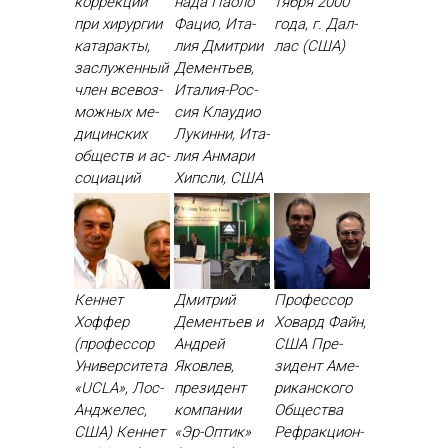
кор­рекции
нада Па­оло
тября 2000
при хи­рур­гии
Фа­цио, Ита­
го­да, г. Дал­
ка­тарак­ты,
лия Дмит­рии
лас (США)
зас­лу­жен­ный
Де­менть­ев,
член все­воз­
Ита­лия-Рос­
можных ме­
сия Кла­удио
дицин­ских
Лу­кин­ни, Ита­
об­ществ и ас­
лия Ан­ма­ри
со­ци­аций
Хип­сли, США
Кеннет
Дмитрий
Профессор
Хоффер
Дементьев и
Ховард Файн,
(профессор
Андрей
США Пре­
Университета
Яковлев,
зидент Аме­
«UCLA», Лос-
президент
рикан­ско­го
Анджелес,
компании
Об­щес­тва
США) Кен­нет
«Эр-Оптик»
Реф­ракци­он­