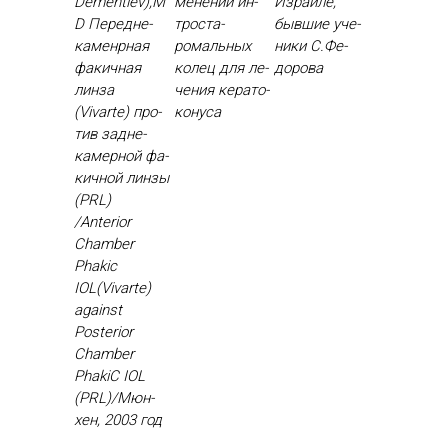
Dementiev),M
мене­нии ин­
Из­ра­иле,
D Пе­ред­не­
трос­та­
быв­шие уче­
камен­рная
ромаль­ных
ники С.Фе­
фа­кич­ная
ко­лец для ле­
доро­ва
лин­за
чения ке­рато­
(Vivarte) про­
кону­са
тив зад­не­
камер­ной фа­
кич­ной лин­зы
(PRL)
/Anterior
Chamber
Phakic
IOL(Vivarte)
against
Posterior
Chamber
PhakiC IOL
(PRL)/Мюн­
хен, 2003 год