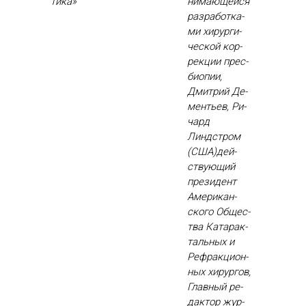
ти­ка»
нима­ющей­ся
раз­ра­бот­ка­
ми хи­рур­ги­
чес­кой кор­
рекции прес­
би­опии,
Дмит­рий Де­
менть­ев, Ри­
чард
Линдстром
(США)дей­
ству­ющий
пре­зидент
Аме­рикан­
ско­го Об­щес­
тва Ка­тарак­
таль­ных и
Реф­ракци­он­
ных хи­рур­гов,
Глав­ный ре­
дак­тор жур­