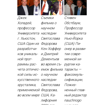
Джек
Съемки
Стивен
Холадей,
фильма о
Обстбаум,
профессор
научном
Профессор
Университета
наследии
Университета
г. Хьюстон,
Святослава
Нью-Йорка
США Один из
Федорова
(США) Пи­
раз­ра­бот­чи­
Кен Хоф­фер
онер в раз­ви­
ков уни­каль­
и Дмит­рий
тии сов­ре­
ной прог­
Де­менть­ев
мен­ной хи­
раммы рас­
во вре­мя съ­
рур­гии ка­
че­та оп­ти­чес­
емок филь­ма
тарак­ты —
кой си­лы ис­
о на­уч­ном
фа­ко­эмуль­
кусс­твен­но­го
нас­ле­дии
си­фика­ции,
хрус­та­лика,
Свя­тос­ла­ва
По­жиз­
при­меня­емой
Фе­доро­ва,
ненный глав­
во всем ми­ре
США, Ка­
ный ре­дак­тор
лифор­ния
nauchnogo