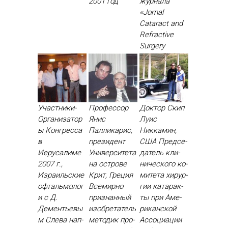
2001 год
жур­на­ла
«Jornal
Cataract and
Refractive
Surgery
Участники-
Профессор
Доктор Скип
Организатор
Янис
Луис
ы Конгресса
Палликарис,
Никкамин,
в
президент
США Пред­се­
Иерусалиме
Университета
датель кли­
2007 г.,
на острове
ничес­ко­го ко­
Израильские
Крит, Греция
мите­та хи­рур­
офтальмолог
Все­мир­но
гии ка­тарак­
и с Д.
приз­нанный
ты при Аме­
Дементьевы
изоб­ре­татель
рикан­ской
м Сле­ва нап­
ме­тодик про­
Ас­со­ци­ации