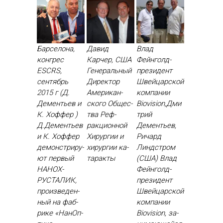
Барселона,
Давид
Влад
конгрес
Карчер, США
Фейнголд-
ESCRS,
Ге­нераль­ный
президент
сентябрь
Ди­рек­тор
Швейцарской
2015 г (Д.
Аме­рикан­
компании
Дементьев и
ско­го Об­щес­
Biovision,Дми
К. Хоффер )
тва Реф­
трий
Д.Де­менть­ев
ракци­он­ной
Дементьев,
и К. Хоф­фер
Хи­рур­гии и
Ричард
де­монс­три­ру­
хи­рур­гии ка­
Линдстром
ют пер­вый
тарак­ты
(США) Влад
НА­НОХ­
Фей­нголд-
РУСТА­ЛИК,
пре­зидент
про­из­ве­ден­
Швей­цар­ской
ный на фаб­
ком­па­нии
ри­ке «На­нОп­
Biovision, за­