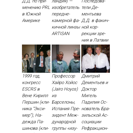
Д.Д. по при­
ландия) —
Пос­ле­дова­
мене­нию PRL
изоб­ре­татель
тели Де­
в Юж­ной
пе­ред­не­
менть­ева
Аме­рике
камер­ной фа­
Д.Д. в фа­кич­
кич­ной лин­зы
ной кор­
ARTISAN
рекции зре­
ния в Лат­вии
1999 год,
Профессор
Дмитрий
конгресс
Хайро Хойос
Дементьев и
ESCRS в
(Jairo Hoyos)
Доктор
Вене Ки­рилл
из
Мигель
Пер­шин (кли­
Барселоны,
Падилия Ос­
ника “Эк­си­
Испания Пре­
но­ватель Бра­
мер”), На­
зидент Меж­
зиль­ской Ас­
деж­да Па­
ду­народ­ной
со­ци­ации
шино­ва (кли­
груп­пы «изу­
Реф­ракци­он­