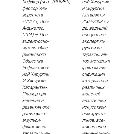
Хоф­фер (про­
(RUMEX)
ной Хи­рур­гии
фес­сор Уни­
и хи­рур­гии
вер­си­тета
Ка­тарак­ты
«UCLA», Лос-
2002-2003 го­
Ан­дже­лес,
да, ве­дущий
США) — Пре­
спе­ци­алист-
зидент-ос­но­
эк­сперт хи­
ватель «Аме­
рур­гии ка­
рикан­ско­го
тарак­ты, ав­
Об­щес­тва
тор ме­тоди­ки
Реф­ракци­он­
фа­ко­эмуль­
ной Хи­рур­гии
си­фика­ции
И Хи­рур­гии
ка­тарак­ты и
Ка­тарак­ты»,
раз­личных
Пи­онер при­
мо­делей
мене­ния и
элас­тичных
раз­ви­тия опе­
ис­кусс­твен­
рации фа­ко­
ных хрус­та­
эмуль­си­
ликов, все­
фика­ции ка­
мир­но приз­
тарак­ты и ин­
нанный ин­но­