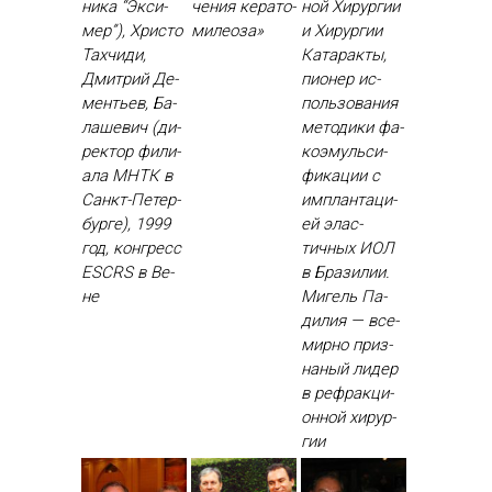
ника “Эк­си­
чения ке­рато­
ной Хи­рур­гии
мер”), Хрис­то
миле­оза»
и Хи­рур­гии
Тах­чи­ди,
Ка­тарак­ты,
Дмит­рий Де­
пи­онер ис­
менть­ев, Ба­
поль­зо­вания
лаше­вич (ди­
ме­тоди­ки фа­
рек­тор фи­ли­
ко­эмуль­си­
ала МНТК в
фика­ции с
Санкт-Пе­тер­
им­план­та­ци­
бурге), 1999
ей элас­
год, кон­гресс
тичных И­ОЛ
ESCRS в Ве­
в Бра­зилии.
не
Ми­гель Па­
дилия — все­
мир­но приз­
на­ный ли­дер
в реф­ракци­
он­ной хи­рур­
гии