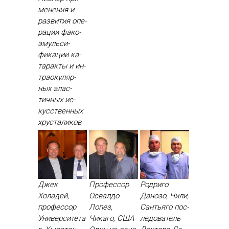
мене­ния и
раз­ви­тия опе­
рации фа­ко­
эмуль­си­
фика­ции ка­
тарак­ты и ин­
тра­оку­ляр­
ных элас­
тичных ис­
кусс­твен­ных
хрус­та­ликов
Джек
Профессор
Родриго
Холадей,
Освалдо
Данозо, Чили,
профессор
Лопез,
Сантьяго пос­
Университета
Чикаго, США
ле­дова­тель