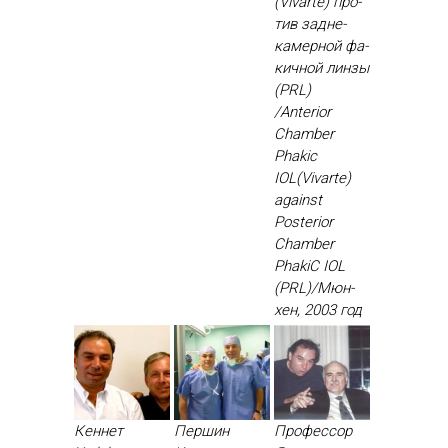
(Vivarte) про­
тив зад­не­
камер­ной фа­
кич­ной лин­зы
(PRL)
/Anterior
Chamber
Phakic
IOL(Vivarte)
against
Posterior
Chamber
PhakiC IOL
(PRL)/Мюн­
хен, 2003 год
Кеннет
Першин
Профессор