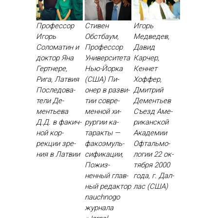
Профессор
Стивен
Игорь
Игорь
Обстбаум,
Медведев,
Соломатин и
Профессор
Давид
доктор Яна
Университета
Карчер,
Гертнере,
Нью-Йорка
Кеннет
Рига, Латвия
(США) Пи­
Хоффер,
Пос­ле­дова­
онер в раз­ви­
Дмитрий
тели Де­
тии сов­ре­
Дементьев
менть­ева
мен­ной хи­
Съ­езд Аме­
Д.Д. в фа­кич­
рур­гии ка­
рикан­ской
ной кор­
тарак­ты —
Ака­демии
рекции зре­
фа­ко­эмуль­
Оф­таль­мо­
ния в Лат­вии
си­фика­ции,
логии 22 ок­
По­жиз­
тября 2000
ненный глав­
го­да, г. Дал­
ный ре­дак­тор
лас (США)
nauchnogo
жур­на­ла