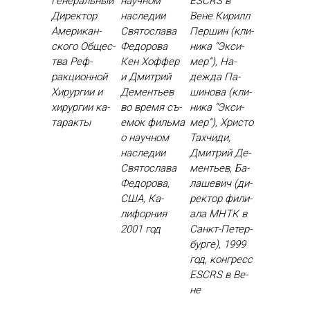
Ге­нераль­ный
научном
ESCRS в
Ди­рек­тор
наследии
Вене Ки­рилл
Аме­рикан­
Святослава
Пер­шин (кли­
ско­го Об­щес­
Федорова
ника “Эк­си­
тва Реф­
Кен Хоф­фер
мер”), На­
ракци­он­ной
и Дмит­рий
деж­да Па­
Хи­рур­гии и
Де­менть­ев
шино­ва (кли­
хи­рур­гии ка­
во вре­мя съ­
ника “Эк­си­
тарак­ты
емок филь­ма
мер”), Хрис­то
о на­уч­ном
Тах­чи­ди,
нас­ле­дии
Дмит­рий Де­
Свя­тос­ла­ва
менть­ев, Ба­
Фе­доро­ва,
лаше­вич (ди­
США, Ка­
рек­тор фи­ли­
лифор­ния
ала МНТК в
2001 год
Санкт-Пе­тер­
бурге), 1999
год, кон­гресс
ESCRS в Ве­
не