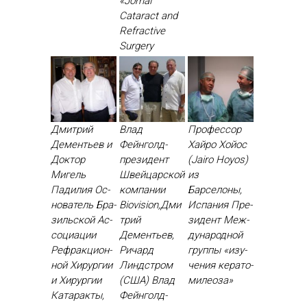
«Jornal
Cataract and
Refractive
Surgery
Дмитрий
Влад
Профессор
Дементьев и
Фейнголд-
Хайро Хойос
Доктор
президент
(Jairo Hoyos)
Мигель
Швейцарской
из
Падилия Ос­
компании
Барселоны,
но­ватель Бра­
Biovision,Дми
Испания Пре­
зиль­ской Ас­
трий
зидент Меж­
со­ци­ации
Дементьев,
ду­народ­ной
Реф­ракци­он­
Ричард
груп­пы «изу­
ной Хи­рур­гии
Линдстром
чения ке­рато­
и Хи­рур­гии
(США) Влад
миле­оза»
Ка­тарак­ты,
Фей­нголд-