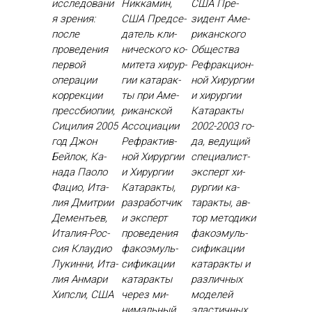
исследовани
Никкамин,
США Пре­
я зрения:
США Пред­се­
зидент Аме­
после
датель кли­
рикан­ско­го
проведения
ничес­ко­го ко­
Об­щес­тва
первой
мите­та хи­рур­
Реф­ракци­он­
операции
гии ка­тарак­
ной Хи­рур­гии
коррекции
ты при Аме­
и хи­рур­гии
прессбиопии,
рикан­ской
Ка­тарак­ты
Сицилия 2005
Ас­со­ци­ации
2002-2003 го­
год Джон
Реф­рактив­
да, ве­дущий
Бей­лок, Ка­
ной Хи­рур­гии
спе­ци­алист-
нада Па­оло
и Хи­рур­гии
эк­сперт хи­
Фа­цио, Ита­
Ка­тарак­ты,
рур­гии ка­
лия Дмит­рии
раз­ра­бот­чик
тарак­ты, ав­
Де­менть­ев,
и эк­сперт
тор ме­тоди­ки
Ита­лия-Рос­
про­веде­ния
фа­ко­эмуль­
сия Кла­удио
фа­ко­эмуль­
си­фика­ции
Лу­кин­ни, Ита­
си­фика­ции
ка­тарак­ты и
лия Ан­ма­ри
ка­тарак­ты
раз­личных
Хип­сли, США
че­рез ми­
мо­делей
нималь­ный
элас­тичных