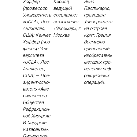
Хоффер
Кирилл,
Янис
(профессор
ведущий
Палликарис,
Университета
специалист
президент
«UCLA», Лос-
сети клиник
Университета
Анджелес,
«Эксимер», г.
на острове
США) Кен­нет
Москва
Крит, Греция
Хоф­фер (про­
Все­мир­но
фес­сор Уни­
приз­нанный
вер­си­тета
изоб­ре­татель
«UCLA», Лос-
ме­тодик про­
Ан­дже­лес,
веде­ния реф­
США) — Пре­
ракци­он­ных
зидент-ос­но­
опе­раций.
ватель «Аме­
рикан­ско­го
Об­щес­тва
Реф­ракци­он­
ной Хи­рур­гии
И Хи­рур­гии
Ка­тарак­ты»,
Пи­онер при­