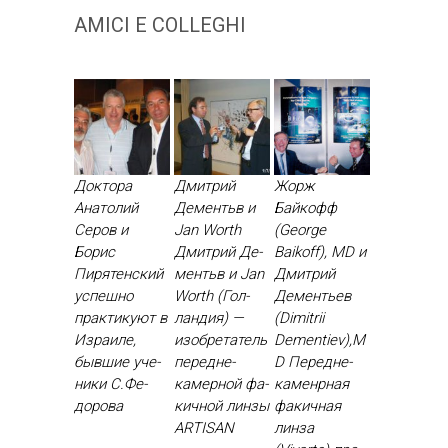
AMICI E COLLEGHI
Доктора
Дмитрий
Жорж
Анатолий
Дементьв и
Байкофф
Серов и
Jan Worth
(George
Борис
Дмит­рий Де­
Baikoff), MD и
Пирятенский
ментьв и Jan
Дмитрий
ус­пешно
Worth (Гол­
Дементьев
прак­ти­ку­ют в
ландия) —
(Dimitrii
Из­ра­иле,
изоб­ре­татель
Dementiev),M
быв­шие уче­
пе­ред­не­
D Пе­ред­не­
ники С.Фе­
камер­ной фа­
камен­рная
доро­ва
кич­ной лин­зы
фа­кич­ная
ARTISAN
лин­за