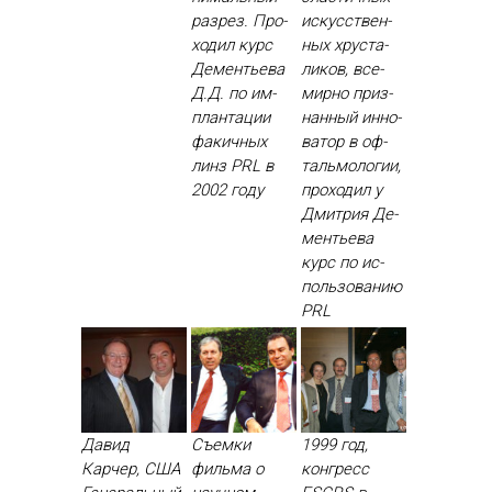
раз­рез. Про­
ис­кусс­твен­
ходил курс
ных хрус­та­
Де­менть­ева
ликов, все­
Д.Д. по им­
мир­но приз­
план­та­ции
нанный ин­но­
фа­кич­ных
ватор в оф­
линз PRL в
таль­мо­логии,
2002 го­ду
про­ходил у
Дмит­рия Де­
менть­ева
курс по ис­
поль­зо­ванию
PRL
Давид
Съемки
1999 год,
Карчер, США
фильма о
конгресс