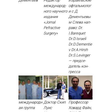
Дементьев
Ре­дак­тор
Израильские
меж­ду­народ­
офтальмолог
но­го на­уч­но­го
и с Д.
из­да­ния
Дементьевы
«Jornal
м Сле­ва нап­
Рefractive
ра­во: Dr.
Surgery»
I.Barequet
Dr.D.Israeli
Dr.D.Dementie
v Dr.A.Hirsh
Dr.S.Levinger
— пред­се­
датель кон­
грес­са
международн
Доктор Скип
Профессор
ая группа
Луис
Ховард Файн,