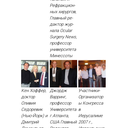
Реф­ракци­он­
ных хи­рур­гов,
Глав­ный ре­
дак­тор жур­
на­ла Ocular
Surgery News,
про­фес­сор
уни­вер­си­тета
Ми­нес­со­ты
Кен Хоффер,
Джордж
Участники-
доктор
Варринг,
Организатор
Оливия
профессор
ы Конгресса
Седоревик
Университета
в
(Нью-Йорк) и
г.Атланта,
Иерусалиме
Дмитрий
США Глав­ный
2007 г.,