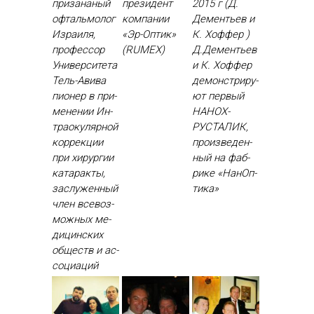
призананый
президент
2015 г (Д.
офтальмолог
компании
Дементьев и
Израиля,
«Эр-Оптик»
К. Хоффер )
профессор
(RUMEX)
Д.Де­менть­ев
Университета
и К. Хоф­фер
Тель-Авива
де­монс­три­ру­
пи­онер в при­
ют пер­вый
мене­нии Ин­
НА­НОХ­
тра­оку­ляр­ной
РУСТА­ЛИК,
кор­рекции
про­из­ве­ден­
при хи­рур­гии
ный на фаб­
ка­тарак­ты,
ри­ке «На­нОп­
зас­лу­жен­ный
ти­ка»
член все­воз­
можных ме­
дицин­ских
об­ществ и ас­
со­ци­аций