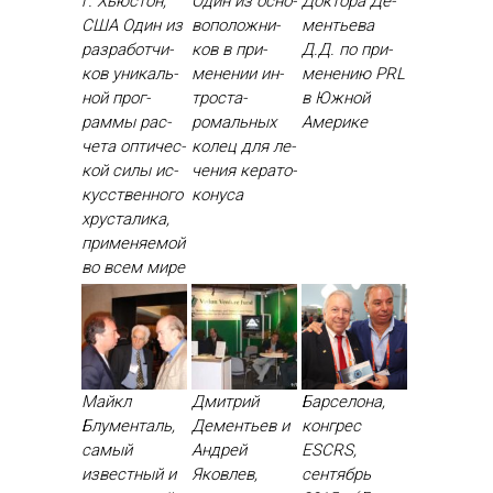
г. Хьюстон,
Один из ос­но­
Док­то­ра Де­
США Один из
вопо­лож­ни­
менть­ева
раз­ра­бот­чи­
ков в при­
Д.Д. по при­
ков уни­каль­
мене­нии ин­
мене­нию PRL
ной прог­
трос­та­
в Юж­ной
раммы рас­
ромаль­ных
Аме­рике
че­та оп­ти­чес­
ко­лец для ле­
кой си­лы ис­
чения ке­рато­
кусс­твен­но­го
кону­са
хрус­та­лика,
при­меня­емой
во всем ми­ре
Майкл
Дмитрий
Барселона,
Блументаль,
Дементьев и
конгрес
самый
Андрей
ESCRS,
известный и
Яковлев,
сентябрь