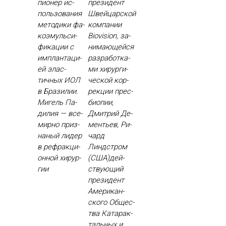
пи­онер ис­
пре­зидент
поль­зо­вания
Швей­цар­ской
ме­тоди­ки фа­
ком­па­нии
ко­эмуль­си­
Biovision, за­
фика­ции с
нима­ющей­ся
им­план­та­ци­
раз­ра­бот­ка­
ей элас­
ми хи­рур­ги­
тичных И­ОЛ
чес­кой кор­
в Бра­зилии.
рекции прес­
Ми­гель Па­
би­опии,
дилия — все­
Дмит­рий Де­
мир­но приз­
менть­ев, Ри­
на­ный ли­дер
чард
в реф­ракци­
Линдстром
он­ной хи­рур­
(США)дей­
гии
ству­ющий
пре­зидент
Аме­рикан­
ско­го Об­щес­
тва Ка­тарак­
таль­ных и