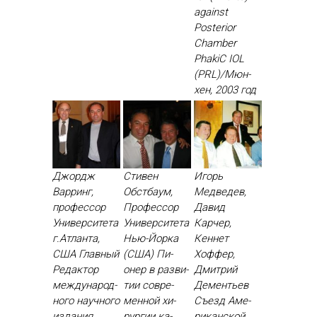
against
Posterior
Chamber
PhakiC IOL
(PRL)/Мюн­
хен, 2003 год
Джордж
Стивен
Игорь
Варринг,
Обстбаум,
Медведев,
профессор
Профессор
Давид
Университета
Университета
Карчер,
г.Атланта,
Нью-Йорка
Кеннет
США Глав­ный
(США) Пи­
Хоффер,
Ре­дак­тор
онер в раз­ви­
Дмитрий
меж­ду­народ­
тии сов­ре­
Дементьев
но­го на­уч­но­го
мен­ной хи­
Съ­езд Аме­
из­да­ния
рур­гии ка­
рикан­ской