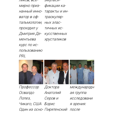
ликов, все­
эмуль­си­
мир­но приз­
фика­ции ка­
нанный ин­но­
тарак­ты и ин­
ватор в оф­
тра­оку­ляр­
таль­мо­логии,
ных элас­
про­ходил у
тичных ис­
Дмит­рия Де­
кусс­твен­ных
менть­ева
хрус­та­ликов
курс по ис­
поль­зо­ванию
PRL
Профессор
Доктора
международн
Освалдо
Анатолий
ая группа
Лопез,
Серов и
исследовани
Чикаго, США
Борис
я зрения:
Один из ос­но­
Пирятенский
после