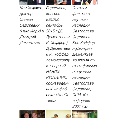
Кен Хоффер,
Барселона,
Съемки
доктор
конгрес
фильма о
Оливия
ESCRS,
научном
Седоревик
сентябрь
наследии
(Нью-Йорк) и
2015 г (Д.
Святослава
Дмитрий
Дементьев и
Федорова
Дементьев
К. Хоффер )
Кен Хоф­фер
Д.Де­менть­ев
и Дмит­рий
и К. Хоф­фер
Де­менть­ев
де­монс­три­ру­
во вре­мя съ­
ют пер­вый
емок филь­ма
НА­НОХ­
о на­уч­ном
РУСТА­ЛИК,
нас­ле­дии
про­из­ве­ден­
Свя­тос­ла­ва
ный на фаб­
Фе­доро­ва,
ри­ке «На­нОп­
США, Ка­
ти­ка»
лифор­ния
2001 год