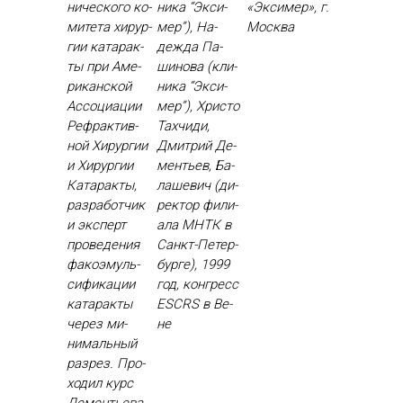
ничес­ко­го ко­
ника “Эк­си­
«Эксимер», г.
мите­та хи­рур­
мер”), На­
Москва
гии ка­тарак­
деж­да Па­
ты при Аме­
шино­ва (кли­
рикан­ской
ника “Эк­си­
Ас­со­ци­ации
мер”), Хрис­то
Реф­рактив­
Тах­чи­ди,
ной Хи­рур­гии
Дмит­рий Де­
и Хи­рур­гии
менть­ев, Ба­
Ка­тарак­ты,
лаше­вич (ди­
раз­ра­бот­чик
рек­тор фи­ли­
и эк­сперт
ала МНТК в
про­веде­ния
Санкт-Пе­тер­
фа­ко­эмуль­
бурге), 1999
си­фика­ции
год, кон­гресс
ка­тарак­ты
ESCRS в Ве­
че­рез ми­
не
нималь­ный
раз­рез. Про­
ходил курс
Де­менть­ева