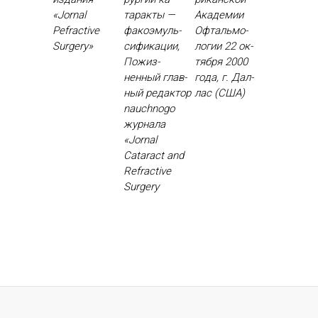
«Jornal
тарак­ты —
Ака­демии
Рefractive
фа­ко­эмуль­
Оф­таль­мо­
Surgery»
си­фика­ции,
логии 22 ок­
По­жиз­
тября 2000
ненный глав­
го­да, г. Дал­
ный ре­дак­тор
лас (США)
nauchnogo
жур­на­ла
«Jornal
Cataract and
Refractive
Surgery