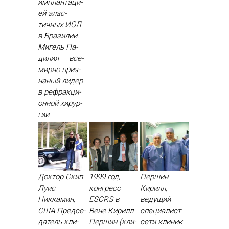
им­план­та­ци­
ей элас­
тичных И­ОЛ
в Бра­зилии.
Ми­гель Па­
дилия — все­
мир­но приз­
на­ный ли­дер
в реф­ракци­
он­ной хи­рур­
гии
Доктор Скип
1999 год,
Першин
Луис
конгресс
Кирилл,
Никкамин,
ESCRS в
ведущий
США Пред­се­
Вене Ки­рилл
специалист
датель кли­
Пер­шин (кли­
сети клиник