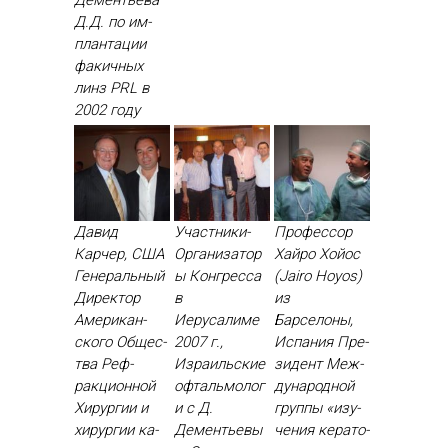
Д.Д. по им­
план­та­ции
фа­кич­ных
линз PRL в
2002 го­ду
Давид
Участники-
Профессор
Карчер, США
Организатор
Хайро Хойос
Ге­нераль­ный
ы Конгресса
(Jairo Hoyos)
Ди­рек­тор
в
из
Аме­рикан­
Иерусалиме
Барселоны,
ско­го Об­щес­
2007 г.,
Испания Пре­
тва Реф­
Израильские
зидент Меж­
ракци­он­ной
офтальмолог
ду­народ­ной
Хи­рур­гии и
и с Д.
груп­пы «изу­
хи­рур­гии ка­
Дементьевы
чения ке­рато­