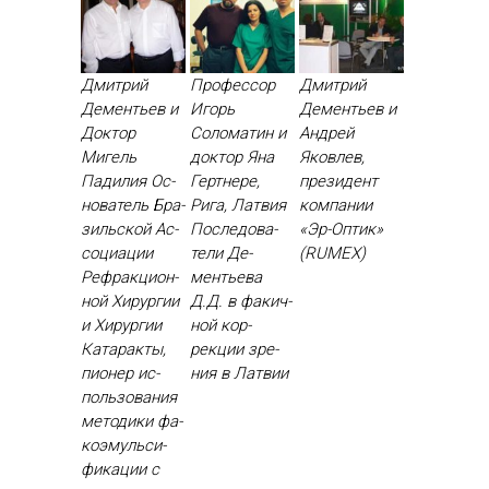
Дмитрий
Профессор
Дмитрий
Дементьев и
Игорь
Дементьев и
Доктор
Соломатин и
Андрей
Мигель
доктор Яна
Яковлев,
Падилия Ос­
Гертнере,
президент
но­ватель Бра­
Рига, Латвия
компании
зиль­ской Ас­
Пос­ле­дова­
«Эр-Оптик»
со­ци­ации
тели Де­
(RUMEX)
Реф­ракци­он­
менть­ева
ной Хи­рур­гии
Д.Д. в фа­кич­
и Хи­рур­гии
ной кор­
Ка­тарак­ты,
рекции зре­
пи­онер ис­
ния в Лат­вии
поль­зо­вания
ме­тоди­ки фа­
ко­эмуль­си­
фика­ции с