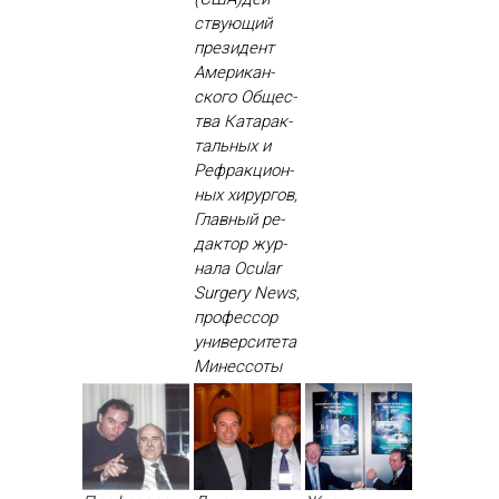
ству­ющий
пре­зидент
Аме­рикан­
ско­го Об­щес­
тва Ка­тарак­
таль­ных и
Реф­ракци­он­
ных хи­рур­гов,
Глав­ный ре­
дак­тор жур­
на­ла Ocular
Surgery News,
про­фес­сор
уни­вер­си­тета
Ми­нес­со­ты