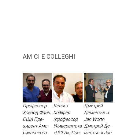
AMICI E COLLEGHI
Профессор
Кеннет
Дмитрий
Ховард Файн,
Хоффер
Дементьв и
США Пре­
(профессор
Jan Worth
зидент Аме­
Университета
Дмит­рий Де­
рикан­ско­го
«UCLA», Лос-
ментьв и Jan