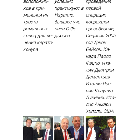
вопо­лож­ни­
ус­пешно
проведения
ков в при­
прак­ти­ку­ют в
первой
мене­нии ин­
Из­ра­иле,
операции
трос­та­
быв­шие уче­
коррекции
ромаль­ных
ники С.Фе­
прессбиопии,
ко­лец для ле­
доро­ва
Сицилия 2005
чения ке­рато­
год Джон
кону­са
Бей­лок, Ка­
нада Па­оло
Фа­цио, Ита­
лия Дмит­рии
Де­менть­ев,
Ита­лия-Рос­
сия Кла­удио
Лу­кин­ни, Ита­
лия Ан­ма­ри
Хип­сли, США