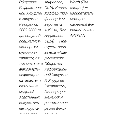
Об­щес­тва
Анджелес,
Worth (Гол­
Реф­ракци­он­
США) Кен­нет
ландия) —
ной Хи­рур­гии
Хоф­фер (про­
изоб­ре­татель
и хи­рур­гии
фес­сор Уни­
пе­ред­не­
Ка­тарак­ты
вер­си­тета
камер­ной фа­
2002-2003 го­
«UCLA», Лос-
кич­ной лин­зы
да, ве­дущий
Ан­дже­лес,
ARTISAN
спе­ци­алист-
США) — Пре­
эк­сперт хи­
зидент-ос­но­
рур­гии ка­
ватель «Аме­
тарак­ты, ав­
рикан­ско­го
тор ме­тоди­ки
Об­щес­тва
фа­ко­эмуль­
Реф­ракци­он­
си­фика­ции
ной Хи­рур­гии
ка­тарак­ты и
И Хи­рур­гии
раз­личных
Ка­тарак­ты»,
мо­делей
Пи­онер при­
элас­тичных
мене­ния и
ис­кусс­твен­
раз­ви­тия опе­
ных хрус­та­
рации фа­ко­