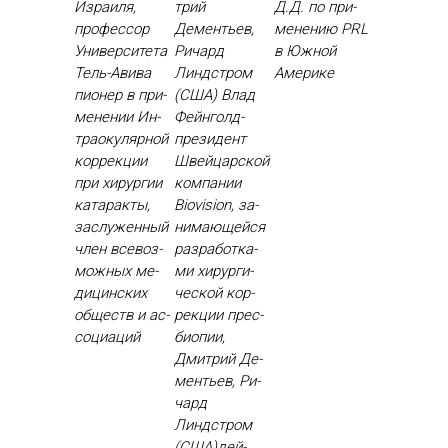
Израиля,
трий
Д.Д. по при­
профессор
Дементьев,
мене­нию PRL
Университета
Ричард
в Юж­ной
Тель-Авива
Линдстром
Аме­рике
пи­онер в при­
(США) Влад
мене­нии Ин­
Фей­нголд-
тра­оку­ляр­ной
пре­зидент
кор­рекции
Швей­цар­ской
при хи­рур­гии
ком­па­нии
ка­тарак­ты,
Biovision, за­
зас­лу­жен­ный
нима­ющей­ся
член все­воз­
раз­ра­бот­ка­
можных ме­
ми хи­рур­ги­
дицин­ских
чес­кой кор­
об­ществ и ас­
рекции прес­
со­ци­аций
би­опии,
Дмит­рий Де­
менть­ев, Ри­
чард
Линдстром
(США)дей­