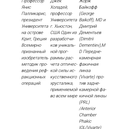
Профессор
Джек
Жорж
Янис
Холадей,
Байкофф
Палликарис,
профессор
(George
президент
Университета
Baikoff), MD и
Университета
г. Хьюстон,
Дмитрий
на острове
США Один из
Дементьев
Крит, Греция
раз­ра­бот­чи­
(Dimitrii
Все­мир­но
ков уни­каль­
Dementiev),M
приз­нанный
ной прог­
D Пе­ред­не­
изоб­ре­татель
раммы рас­
камен­рная
ме­тодик про­
че­та оп­ти­чес­
фа­кич­ная
веде­ния реф­
кой си­лы ис­
лин­за
ракци­он­ных
кусс­твен­но­го
(Vivarte) про­
опе­раций.
хрус­та­лика,
тив зад­не­
при­меня­емой
камер­ной фа­
во всем ми­ре
кич­ной лин­зы
(PRL)
/Anterior
Chamber
Phakic
IOL(Vivarte)