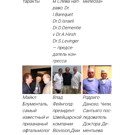
тарак­ты
м Сле­ва нап­
миле­оза»
ра­во: Dr.
I.Barequet
Dr.D.Israeli
Dr.D.Dementie
v Dr.A.Hirsh
Dr.S.Levinger
— пред­се­
датель кон­
грес­са
Майкл
Влад
Родриго
Блументаль,
Фейнголд-
Данозо, Чили,
самый
президент
Сантьяго пос­
известный и
Швейцарской
ле­дова­тель
призананый
компании
Док­то­ра Де­
офтальмолог
Biovision,Дми
менть­ева